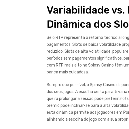
Variabilidade vs.
Dinâmica dos Slo
Se o RTP representa o retorno teórico a longo
pagamentos. Slots de baixa volatilidade pr
reduzido. Slots de alta volatilidade, popul
períodos sem pagamentos significativos, par
com RTP mais alto no Spinsy Casino têm uma
banca mais cuidadosa.
Sempre que possível, o Spinsy Casino disponibi
dos seus jogos. A escolha certa para ti vari
queira prolongar a sessão pode preferir slot
prémio pode inclinar-se para a alta volatili
esta dinâmica permite aos jogadores em Port
alinhando a escolha do jogo com a sua própria