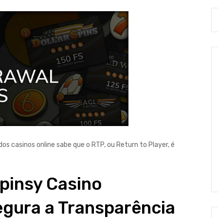
os casinos online sabe que o RTP, ou Return to Player, é
pinsy Casino
egura a Transparência