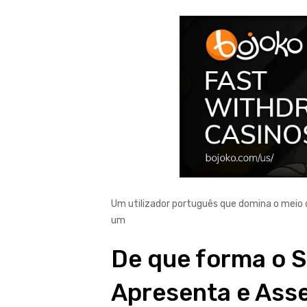
Um utilizador português que domina o meio d
um
De que forma o S
Apresenta e Ass