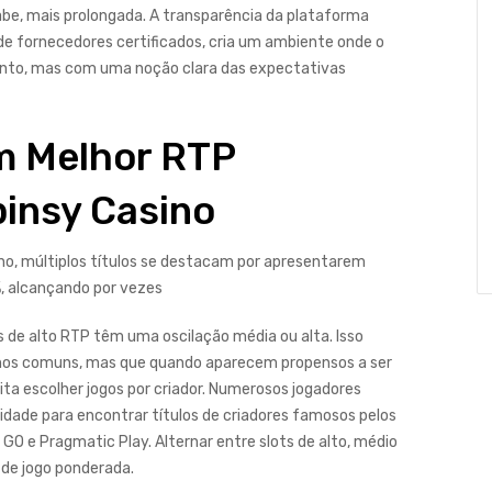
be, mais prolongada. A transparência da plataforma
de fornecedores certificados, cria um ambiente onde o
ento, mas com uma noção clara das expectativas
m Melhor RTP
pinsy Casino
ino, múltiplos títulos se destacam por apresentarem
 alcançando por vezes
s de alto RTP têm uma oscilação média ou alta. Isso
nos comuns, mas que quando aparecem propensos a ser
ita escolher jogos por criador. Numerosos jogadores
dade para encontrar títulos de criadores famosos pelos
GO e Pragmatic Play. Alternar entre slots de alto, médio
 de jogo ponderada.