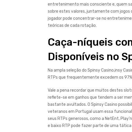
entretenimento mais consciente e, quem sa
sobre estes valores, juntamente com jogos 
jogador pode concentrar-se no entretenim
teóricas de cada rotação.
Caça-níqueis co
Disponíveis no S
Na ampla seleção do Spinsy Casino,insy Cas
RTPs que frequentemente excedem os 97%,
Vale a pena recordar que muitos destes slot
reflete-se em ganhos que tendem a ser me
bastante avultados. O Spinsy Casino possibil
veteranos em Portugal usam essa funcionali
seus RTPs generosos, como a NetEnt, Play’n 
e baixo RTP pode fazer parte de uma tática