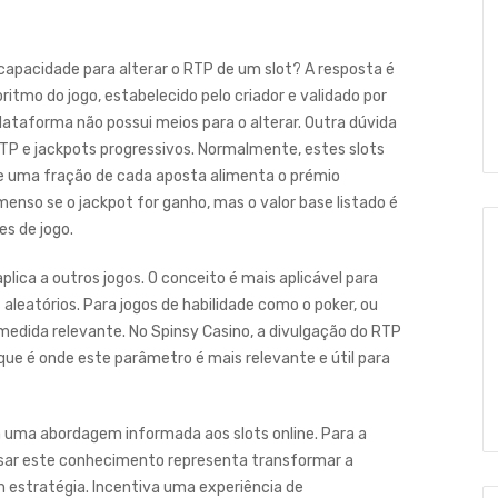
capacidade para alterar o RTP de um slot? A resposta é
itmo do jogo, estabelecido pelo criador e validado por
lataforma não possui meios para o alterar. Outra dúvida
TP e jackpots progressivos. Normalmente, estes slots
e uma fração de cada aposta alimenta o prémio
menso se o jackpot for ganho, mas o valor base listado é
es de jogo.
ica a outros jogos. O conceito é mais aplicável para
aleatórios. Para jogos de habilidade como o poker, ou
medida relevante. No Spinsy Casino, a divulgação do RTP
que é onde este parâmetro é mais relevante e útil para
a uma abordagem informada aos slots online. Para a
sar este conhecimento representa transformar a
 estratégia. Incentiva uma experiência de