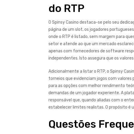
do RTP
O Spinsy Casino destaca-se pelo seu dedicaç
página de um slot, os jogadores portuguese
onde o RTP é listado, sem margem para ques
setor e atende ao que um mercado esclarec
apenas com fornecedores de software respei
independentes. Isto assegura que os valores
Adicionalmente a listar o RTP, o Spinsy Ca
torneios que evidenciam jogos com valores p
para as opções com melhor rendimento teóri
demandas de um jogador experiente. A plata
responsável que, quando aliadas com o ente
estabelecer limites realistas. O propósito é
Questões Freque