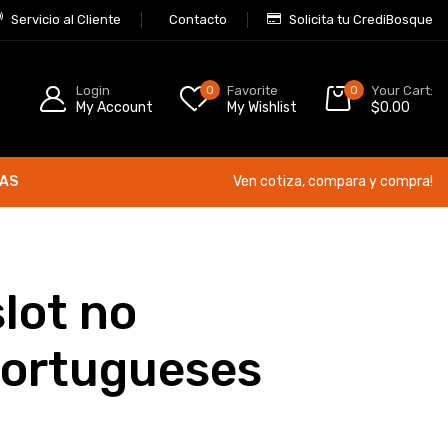
Servicio al Cliente
Contacto
Solicita tu CrediBosque
Login
0
Favorite
0
Your Cart:
My Account
My Wishlist
$
0.00
ÍAS
Ven cotiza, compara y compra!
lot no
Portugueses