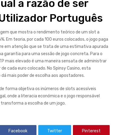
ual a razão de ser
 Utilizador Português
agem que mostra o rendimento teórico de um slot a
. Em teoria, por cada 100 euros colocados, o jogo paga
pre em atenção que se trata de uma estimativa apurada
ma garantia para uma sessão de jogo concreta. Para o
TP mais elevado é uma maneira sensata de administrar
 de cada euro colocado. No Spinsy Casino, esta
e dá mais poder de escolha aos apostadores.
e forma objetiva os inúmeros de slots acessíveis
gal, onde a literacia económica e o jogo responsável
transforma a escolha de um jogo.
Facebook
Twitter
Pinterest