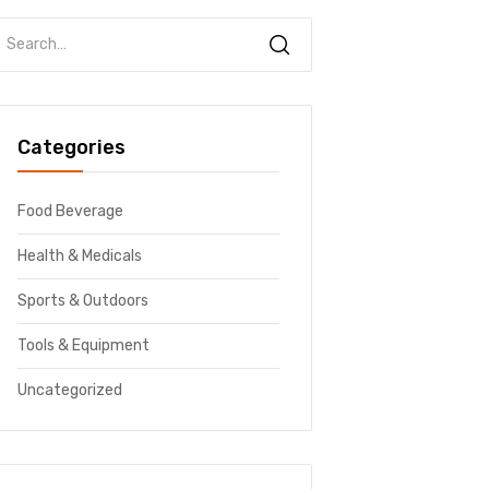
Categories
Food Beverage
Health & Medicals
Sports & Outdoors
Tools & Equipment
Uncategorized