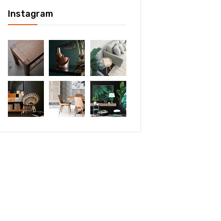
Instagram