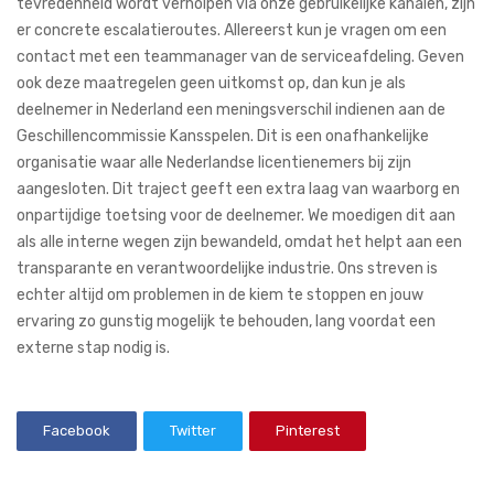
tevredenheid wordt verholpen via onze gebruikelijke kanalen, zijn
er concrete escalatieroutes. Allereerst kun je vragen om een
contact met een teammanager van de serviceafdeling. Geven
ook deze maatregelen geen uitkomst op, dan kun je als
deelnemer in Nederland een meningsverschil indienen aan de
Geschillencommissie Kansspelen. Dit is een onafhankelijke
organisatie waar alle Nederlandse licentienemers bij zijn
aangesloten. Dit traject geeft een extra laag van waarborg en
onpartijdige toetsing voor de deelnemer. We moedigen dit aan
als alle interne wegen zijn bewandeld, omdat het helpt aan een
transparante en verantwoordelijke industrie. Ons streven is
echter altijd om problemen in de kiem te stoppen en jouw
ervaring zo gunstig mogelijk te behouden, lang voordat een
externe stap nodig is.
Facebook
Twitter
Pinterest