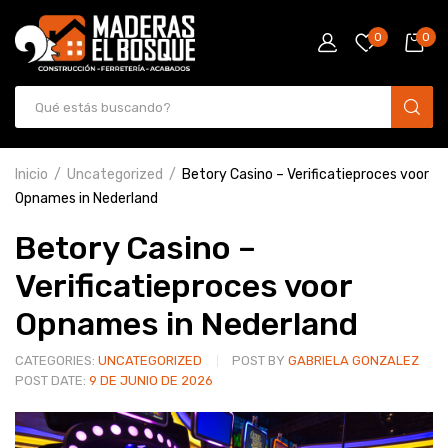
0
0
Inicio
Uncategorized
Betory Casino – Verificatieproces voor
Opnames in Nederland
Betory Casino –
Verificatieproces voor
Opnames in Nederland
CATEGORIES:
UNCATEGORIZED
POST BY
GABRIELA GONZALEZ
POST DATE:
9 DE JUNIO DE 2026