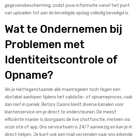
gegevensbescherming, zodat jouw informatie vanaf het punt
van uploaden tot aan de beveiligde opslag volledig beveiligd is.
Wat te Ondernemen bij
Problemen met
Identiteitscontrole of
Opname?
Als je niettegenstaande alle maatregelen toch tegen een
obstakel aanlopen tijdens het validatie- of opnameproces, raak
dan niet in paniek. Betory Casino biedt diverse kanalen voor
klantenservice om je direct te ondersteunen. De meest
efficiënte manier is doorgaans de live chatfunctie, meteen via
onze site of app. Ons serviceteam is 24/7 aanwezig en kan je in
direct helpen. Je kunt ook een mail verzenden naar ons erkende