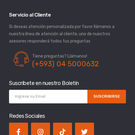
Servicio al Cliente
Si deseas atención personalizada por favor llámanos a
nuestra línea de atención al cliente, uno de nuestros
asesores responderá todos tus preguntas
Tiene preguntas? Llámanos!
(+593) 04 5000632
Suscríbete en nuestro Boletín
SUSCRIBIRSE
Redes Sociales