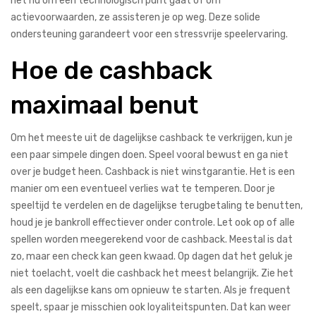
het nu om een technologisch punt gaat of om
actievoorwaarden, ze assisteren je op weg. Deze solide
ondersteuning garandeert voor een stressvrije speelervaring.
Hoe de cashback
maximaal benut
Om het meeste uit de dagelijkse cashback te verkrijgen, kun je
een paar simpele dingen doen. Speel vooral bewust en ga niet
over je budget heen. Cashback is niet winstgarantie. Het is een
manier om een eventueel verlies wat te temperen. Door je
speeltijd te verdelen en de dagelijkse terugbetaling te benutten,
houd je je bankroll effectiever onder controle. Let ook op of alle
spellen worden meegerekend voor de cashback. Meestal is dat
zo, maar een check kan geen kwaad. Op dagen dat het geluk je
niet toelacht, voelt die cashback het meest belangrijk. Zie het
als een dagelijkse kans om opnieuw te starten. Als je frequent
speelt, spaar je misschien ook loyaliteitspunten. Dat kan weer