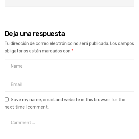
Deja una respuesta
Tu dirección de correo electrónico no será publicada.
Los campos
obligatorios están marcados con
*
Save my name, email, and website in this browser for the
next time I comment.