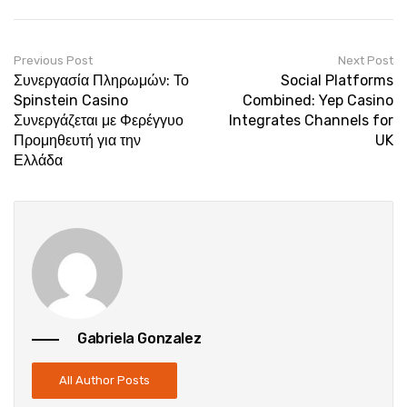
Previous Post
Next Post
Συνεργασία Πληρωμών: Το
Social Platforms
Spinstein Casino
Combined: Yep Casino
Συνεργάζεται με Φερέγγυο
Integrates Channels for
Προμηθευτή για την
UK
Ελλάδα
Gabriela Gonzalez
All Author Posts