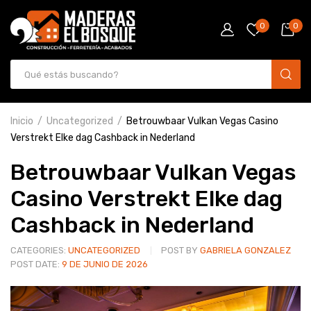
0
0
Inicio
Uncategorized
Betrouwbaar Vulkan Vegas Casino
Verstrekt Elke dag Cashback in Nederland
Betrouwbaar Vulkan Vegas
Casino Verstrekt Elke dag
Cashback in Nederland
CATEGORIES:
UNCATEGORIZED
POST BY
GABRIELA GONZALEZ
POST DATE:
9 DE JUNIO DE 2026