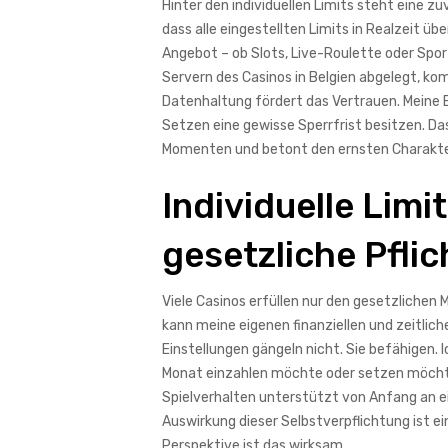
Hinter den individuellen Limits steht eine zu
dass alle eingestellten Limits in Realzeit ü
Angebot – ob Slots, Live-Roulette oder Sp
Servern des Casinos in Belgien abgelegt, k
Datenhaltung fördert das Vertrauen. Meine 
Setzen eine gewisse Sperrfrist besitzen. D
Momenten und betont den ernsten Charakter
Individuelle Limit
gesetzliche Pflic
Viele Casinos erfüllen nur den gesetzlichen
kann meine eigenen finanziellen und zeitlic
Einstellungen gängeln nicht. Sie befähigen. 
Monat einzahlen möchte oder setzen möcht
Spielverhalten unterstützt von Anfang an 
Auswirkung dieser Selbstverpflichtung ist e
Perspektive ist das wirksam.