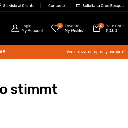
Servicio al Cliente
Contacto
Solicita tu CrediBosque
Login
0
Favorite
0
Your Cart:
My Account
My Wishlist
$
0.00
ÍAS
Ven cotiza, compara y compra!
no stimmt