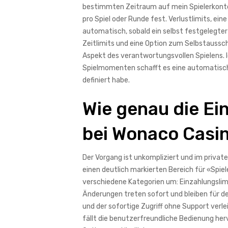
bestimmten Zeitraum auf mein Spielerkonto 
pro Spiel oder Runde fest. Verlustlimits, ei
automatisch, sobald ein selbst festgelegter 
Zeitlimits und eine Option zum Selbstaussch
Aspekt des verantwortungsvollen Spielens. I
Spielmomenten schafft es eine automatische B
definiert habe.
Wie genau die Ein
bei Wonaco Casi
Der Vorgang ist unkompliziert und im privat
einen deutlich markierten Bereich für «Spie
verschiedene Kategorien um: Einzahlungslimi
Änderungen treten sofort und bleiben für d
und der sofortige Zugriff ohne Support verle
fällt die benutzerfreundliche Bedienung her