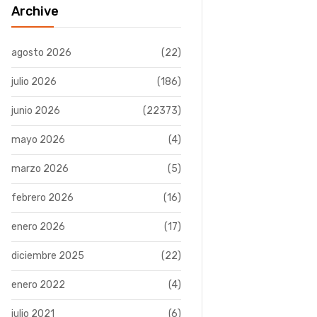
Archive
agosto 2026
(22)
julio 2026
(186)
junio 2026
(22373)
mayo 2026
(4)
marzo 2026
(5)
febrero 2026
(16)
enero 2026
(17)
diciembre 2025
(22)
enero 2022
(4)
julio 2021
(6)