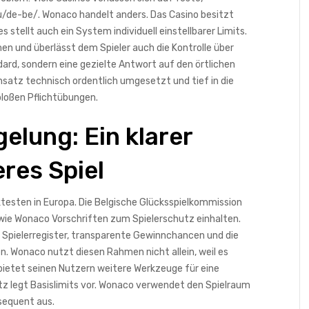
u/de-be/
. Wonaco handelt anders. Das Casino besitzt
es stellt auch ein System individuell einstellbarer Limits.
n und überlässt dem Spieler auch die Kontrolle über
ndard, sondern eine gezielte Antwort auf den örtlichen
Ansatz technisch ordentlich umgesetzt und tief in die
 bloßen Pflichtübungen.
elung: Ein klarer
res Spiel
ktesten in Europa. Die Belgische Glücksspielkommission
 wie Wonaco Vorschriften zum Spielerschutz einhalten.
n Spielerregister, transparente Gewinnchancen und die
. Wonaco nutzt diesen Rahmen nicht allein, weil es
bietet seinen Nutzern weitere Werkzeuge für eine
tz legt Basislimits vor. Wonaco verwendet den Spielraum
sequent aus.