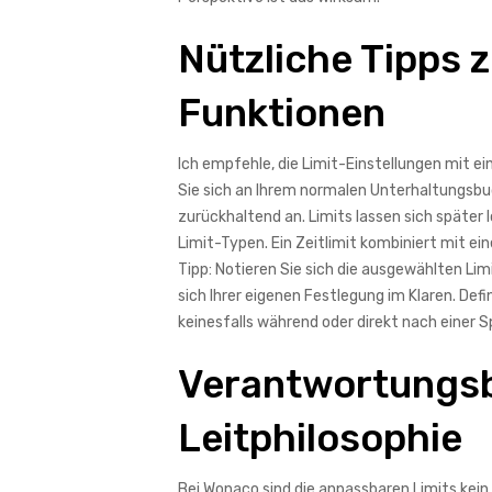
Nützliche Tipps 
Funktionen
Ich empfehle, die Limit-Einstellungen mit e
Sie sich an Ihrem normalen Unterhaltungsbu
zurückhaltend an. Limits lassen sich später
Limit-Typen. Ein Zeitlimit kombiniert mit ei
Tipp: Notieren Sie sich die ausgewählten Lim
sich Ihrer eigenen Festlegung im Klaren. De
keinesfalls während oder direkt nach einer S
Verantwortungsb
Leitphilosophie
Bei Wonaco sind die anpassbaren Limits kein i