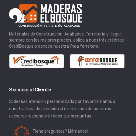
Materiales de Construcción, Acabados, Ferreteria y Hogar,
siempre con los mejores precios, aplica a nuestrós créditos
CrediBosque o conoce nuestra línea ferretera.
Servicio al Cliente
Si deseas atención personalizada por favor llámanos a
nuestra línea de atención al cliente, uno de nuestros
asesores responderá todos tus preguntas
Tiene preguntas? Llámanos!