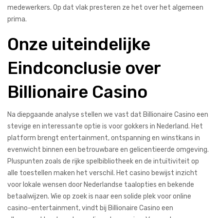
medewerkers. Op dat vlak presteren ze het over het algemeen
prima.
Onze uiteindelijke
Eindconclusie over
Billionaire Casino
Na diepgaande analyse stellen we vast dat Billionaire Casino een
stevige en interessante optie is voor gokkers in Nederland. Het
platform brengt entertainment, ontspanning en winstkans in
evenwicht binnen een betrouwbare en gelicentieerde omgeving.
Pluspunten zoals de rijke spelbibliotheek en de intuïtiviteit op
alle toestellen maken het verschil. Het casino bewijst inzicht
voor lokale wensen door Nederlandse taalopties en bekende
betaalwijzen. Wie op zoek is naar een solide plek voor online
casino-entertainment, vindt bij Billionaire Casino een