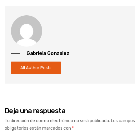
Gabriela Gonzalez
All Author Posts
Deja una respuesta
Tu dirección de correo electrónico no será publicada.
Los campos
obligatorios están marcados con
*