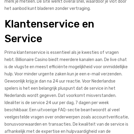
merk je meteen. De site werkt overal snel, waardoor je vlot door
het aanbod kunt bladeren zonder vertraging.
Klantenservice en
Service
Prima klantenservice is essentieel als je kwesties of vragen
hebt. Billionaire Casino biedt meerdere kanalen aan. De live chat
is de vlugste en meest efficiënte mogelijkheid voor onmiddellijke
hulp. Voor minder urgente zaken kun je een e-mail verzenden.
Gewoonlijk krijg je dan na 24 uur reactie. Voor Nederlandse
spelers is het een belangrijk pluspunt dat de service in het
Nederlands wordt gegeven. Dat voorkomt misverstanden.
Idealiter is de service 24 uur per dag, 7 dagen per week
beschikbaar. Een uitvoerige FAQ-sectie beantwoordt al veel
veelgestelde vragen over onderwerpen zoals accountverificatie,
bonusvoorwaarden en transacties. De kwaliteit van de service is
afhankelijk met de expertise en hulpvaardigheid van de