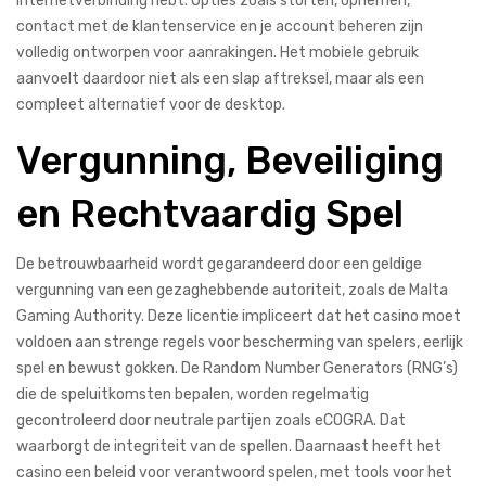
internetverbinding hebt. Opties zoals storten, opnemen,
contact met de klantenservice en je account beheren zijn
volledig ontworpen voor aanrakingen. Het mobiele gebruik
aanvoelt daardoor niet als een slap aftreksel, maar als een
compleet alternatief voor de desktop.
Vergunning, Beveiliging
en Rechtvaardig Spel
De betrouwbaarheid wordt gegarandeerd door een geldige
vergunning van een gezaghebbende autoriteit, zoals de Malta
Gaming Authority. Deze licentie impliceert dat het casino moet
voldoen aan strenge regels voor bescherming van spelers, eerlijk
spel en bewust gokken. De Random Number Generators (RNG’s)
die de speluitkomsten bepalen, worden regelmatig
gecontroleerd door neutrale partijen zoals eCOGRA. Dat
waarborgt de integriteit van de spellen. Daarnaast heeft het
casino een beleid voor verantwoord spelen, met tools voor het