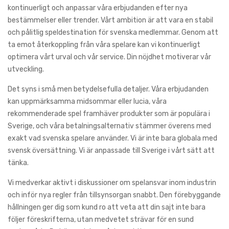
kontinuerligt och anpassar våra erbjudanden efter nya
bestämmelser eller trender. Vårt ambition är att vara en stabil
och pålitlig speldestination för svenska medlemmar. Genom att
ta emot återkoppling från våra spelare kan vi kontinuerligt
optimera vårt urval och vår service. Din nöjdhet motiverar vår
utveckling.
Det syns i små men betydelsefulla detaljer. Våra erbjudanden
kan uppmärksamma midsommar eller lucia, våra
rekommenderade spel framhäver produkter som är populära i
Sverige, och våra betalningsalternativ stämmer överens med
exakt vad svenska spelare använder. Vi är inte bara globala med
svensk översättning. Vi är anpassade till Sverige i vårt sätt att
tänka.
Vi medverkar aktivt i diskussioner om spelansvar inom industrin
och inför nya regler från tillsynsorgan snabbt. Den förebyggande
hållningen ger dig som kund ro att veta att din sajt inte bara
följer föreskrifterna, utan medvetet strävar för en sund