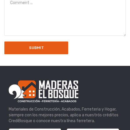
Materiales de Construcción, Acabados, Ferreteria y Hogar,
siempre con los mejores precios, aplica a nuestrós créditos
CrediBosque o conoce nuestra línea ferretera.