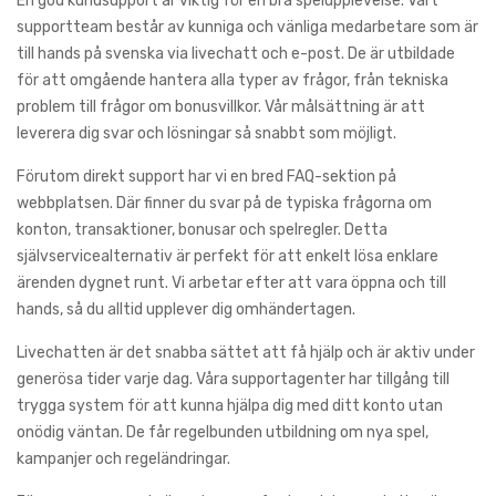
En god kundsupport är viktig för en bra spelupplevelse. Vårt
supportteam består av kunniga och vänliga medarbetare som är
till hands på svenska via livechatt och e-post. De är utbildade
för att omgående hantera alla typer av frågor, från tekniska
problem till frågor om bonusvillkor. Vår målsättning är att
leverera dig svar och lösningar så snabbt som möjligt.
Förutom direkt support har vi en bred FAQ-sektion på
webbplatsen. Där finner du svar på de typiska frågorna om
konton, transaktioner, bonusar och spelregler. Detta
självservicealternativ är perfekt för att enkelt lösa enklare
ärenden dygnet runt. Vi arbetar efter att vara öppna och till
hands, så du alltid upplever dig omhändertagen.
Livechatten är det snabba sättet att få hjälp och är aktiv under
generösa tider varje dag. Våra supportagenter har tillgång till
trygga system för att kunna hjälpa dig med ditt konto utan
onödig väntan. De får regelbunden utbildning om nya spel,
kampanjer och regeländringar.