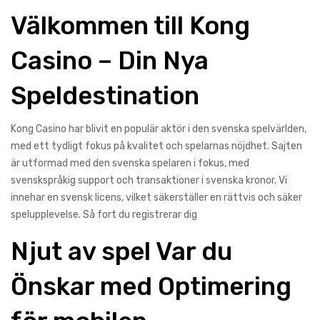
Välkommen till Kong
Casino – Din Nya
Speldestination
Kong Casino har blivit en populär aktör i den svenska spelvärlden,
med ett tydligt fokus på kvalitet och spelarnas nöjdhet. Sajten
är utformad med den svenska spelaren i fokus, med
svenskspråkig support och transaktioner i svenska kronor. Vi
innehar en svensk licens, vilket säkerställer en rättvis och säker
spelupplevelse. Så fort du registrerar dig
Njut av spel Var du
Önskar med Optimering