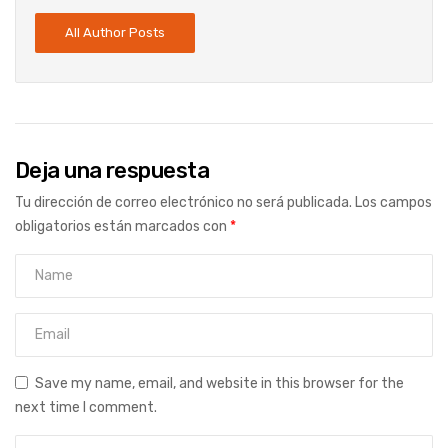
All Author Posts
Deja una respuesta
Tu dirección de correo electrónico no será publicada.
Los campos
obligatorios están marcados con
*
Save my name, email, and website in this browser for the
next time I comment.