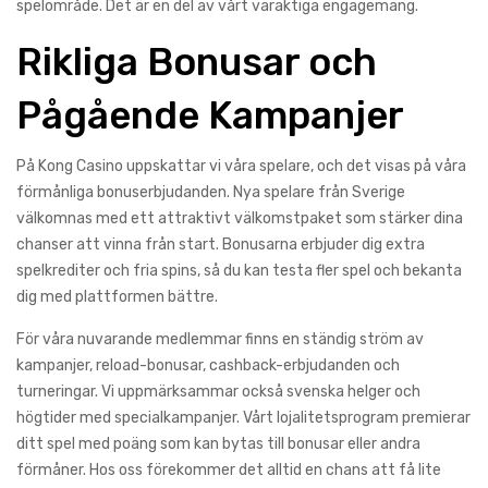
spelområde. Det är en del av vårt varaktiga engagemang.
Rikliga Bonusar och
Pågående Kampanjer
På Kong Casino uppskattar vi våra spelare, och det visas på våra
förmånliga bonuserbjudanden. Nya spelare från Sverige
välkomnas med ett attraktivt välkomstpaket som stärker dina
chanser att vinna från start. Bonusarna erbjuder dig extra
spelkrediter och fria spins, så du kan testa fler spel och bekanta
dig med plattformen bättre.
För våra nuvarande medlemmar finns en ständig ström av
kampanjer, reload-bonusar, cashback-erbjudanden och
turneringar. Vi uppmärksammar också svenska helger och
högtider med specialkampanjer. Vårt lojalitetsprogram premierar
ditt spel med poäng som kan bytas till bonusar eller andra
förmåner. Hos oss förekommer det alltid en chans att få lite