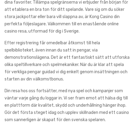
dina favoriter. Tillämpa spelgränserna vi erbjuder från början för
att etablera en bra ton för ditt spelande. Vare sig om du söker
stora jackpottar eller bara vill slappna av, är Kong Casino din
perfekta följeslagare. Välkommen till en enastående online
casino resa, utformad för dig i Sverige.
Efter registrering får omedelbar åtkomst till hela
spelbiblioteket, även innan du satt in pengar, via
demonstrationslägena. Det är ett fantastiskt sätt att utforska
olika speltillverkare och spelmekaniker. När du är klar att spela
för verkliga pengar guidad vi dig enkelt genom insättningen och
starten av din välkomstbonus.
Din resa hos oss fortsätter, med nya spel och kampanjer som
väntar varje gång du loggar in. Vi ser fram emot att hälsa dig till
en plattform där kvalitet, skydd och underhållning hänger ihop.
Gör det första steget idag och upplev skillnaden med ett casino
som sannerligen är skapat för den svenska spelaren.