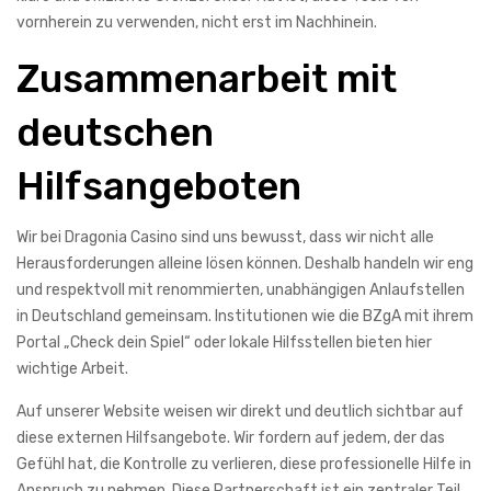
vornherein zu verwenden, nicht erst im Nachhinein.
Zusammenarbeit mit
deutschen
Hilfsangeboten
Wir bei Dragonia Casino sind uns bewusst, dass wir nicht alle
Herausforderungen alleine lösen können. Deshalb handeln wir eng
und respektvoll mit renommierten, unabhängigen Anlaufstellen
in Deutschland gemeinsam. Institutionen wie die BZgA mit ihrem
Portal „Check dein Spiel“ oder lokale Hilfsstellen bieten hier
wichtige Arbeit.
Auf unserer Website weisen wir direkt und deutlich sichtbar auf
diese externen Hilfsangebote. Wir fordern auf jedem, der das
Gefühl hat, die Kontrolle zu verlieren, diese professionelle Hilfe in
Anspruch zu nehmen. Diese Partnerschaft ist ein zentraler Teil