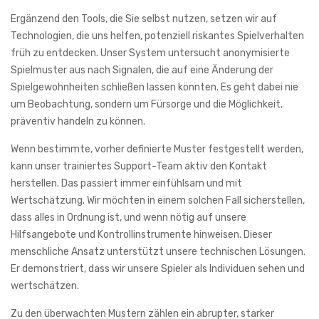
Ergänzend den Tools, die Sie selbst nutzen, setzen wir auf
Technologien, die uns helfen, potenziell riskantes Spielverhalten
früh zu entdecken. Unser System untersucht anonymisierte
Spielmuster aus nach Signalen, die auf eine Änderung der
Spielgewohnheiten schließen lassen könnten. Es geht dabei nie
um Beobachtung, sondern um Fürsorge und die Möglichkeit,
präventiv handeln zu können.
Wenn bestimmte, vorher definierte Muster festgestellt werden,
kann unser trainiertes Support-Team aktiv den Kontakt
herstellen. Das passiert immer einfühlsam und mit
Wertschätzung. Wir möchten in einem solchen Fall sicherstellen,
dass alles in Ordnung ist, und wenn nötig auf unsere
Hilfsangebote und Kontrollinstrumente hinweisen. Dieser
menschliche Ansatz unterstützt unsere technischen Lösungen.
Er demonstriert, dass wir unsere Spieler als Individuen sehen und
wertschätzen.
Zu den überwachten Mustern zählen ein abrupter, starker