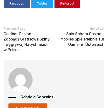
Facebook
Twitter
Pinterest
Previous Post
Next Post
Coldbet Casino –
Spin Sahara Casino –
Zdobądź Gratisowe Spiny
Mobiles Spielerlebnis für
i Wygrywaj Natychmiast
Gamer in Österreich
w Polsce
Gabriela Gonzalez