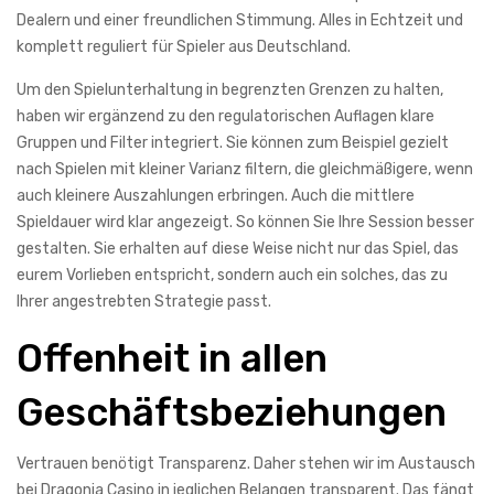
Dealern und einer freundlichen Stimmung. Alles in Echtzeit und
komplett reguliert für Spieler aus Deutschland.
Um den Spielunterhaltung in begrenzten Grenzen zu halten,
haben wir ergänzend zu den regulatorischen Auflagen klare
Gruppen und Filter integriert. Sie können zum Beispiel gezielt
nach Spielen mit kleiner Varianz filtern, die gleichmäßigere, wenn
auch kleinere Auszahlungen erbringen. Auch die mittlere
Spieldauer wird klar angezeigt. So können Sie Ihre Session besser
gestalten. Sie erhalten auf diese Weise nicht nur das Spiel, das
eurem Vorlieben entspricht, sondern auch ein solches, das zu
Ihrer angestrebten Strategie passt.
Offenheit in allen
Geschäftsbeziehungen
Vertrauen benötigt Transparenz. Daher stehen wir im Austausch
bei Dragonia Casino in jeglichen Belangen transparent. Das fängt