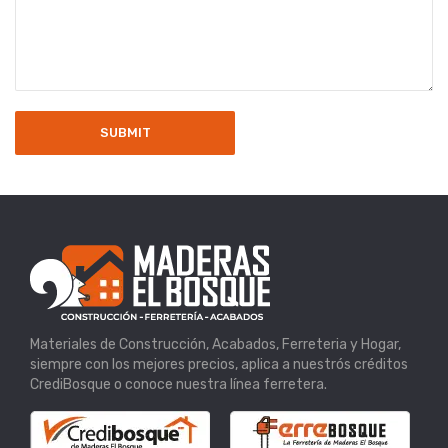
Materiales de Construcción, Acabados, Ferreteria y Hogar,
siempre con los mejores precios, aplica a nuestrós créditos
CrediBosque o conoce nuestra línea ferretera.