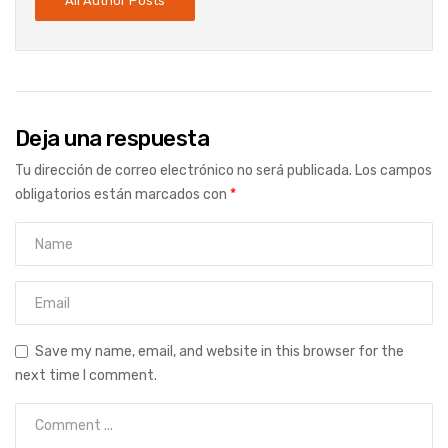
All Author Posts
Deja una respuesta
Tu dirección de correo electrónico no será publicada.
Los campos
obligatorios están marcados con
*
Save my name, email, and website in this browser for the
next time I comment.