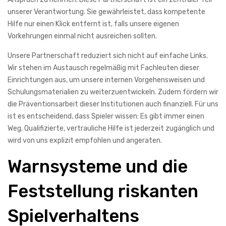
unserer Verantwortung. Sie gewährleistet, dass kompetente
Hilfe nur einen Klick entfernt ist, falls unsere eigenen
Vorkehrungen einmal nicht ausreichen sollten.
Unsere Partnerschaft reduziert sich nicht auf einfache Links.
Wir stehen im Austausch regelmäßig mit Fachleuten dieser
Einrichtungen aus, um unsere internen Vorgehensweisen und
Schulungsmaterialien zu weiterzuentwickeln. Zudem fördern wir
die Präventionsarbeit dieser Institutionen auch finanziell. Für uns
ist es entscheidend, dass Spieler wissen: Es gibt immer einen
Weg. Qualifizierte, vertrauliche Hilfe ist jederzeit zugänglich und
wird von uns explizit empfohlen und angeraten.
Warnsysteme und die
Feststellung riskanten
Spielverhaltens