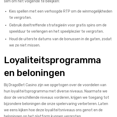
slim om het volgende te bekijken:
Kies spellen met een verhoogde RTP om de winmogelijkheden
te vergroten.
Gebruik doeltreffende strategieën voor gratis spins om de
speelduur te verlengen en het speelplezier te vergroten.
Houd de uiterste datums van de bonussen in de gaten, zodat
we ze niet missen.
Loyaliteitsprogramma
en beloningen
Bij DragoBet Casino zijn we opgetogen over de voordelen van
hun loyaliteitsprogramma met diverse niveaus. Naarmate we
door de verschillende niveaus vorderen, krijgen we toegang tot
bijzondere beloningen die onze spelervaring verbeteren. Laten
we eens kijken hoe deze loyaliteitsniveaus ons genot en de
beloningen op het platform kunnen vergroten.