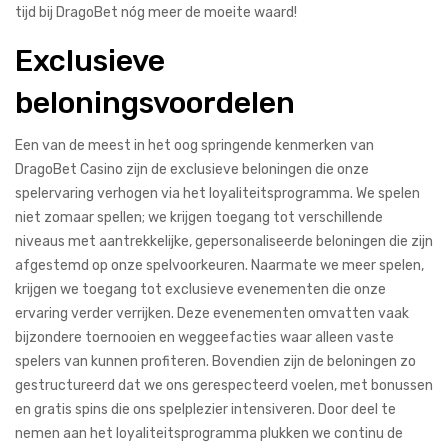
tijd bij DragoBet nóg meer de moeite waard!
Exclusieve
beloningsvoordelen
Een van de meest in het oog springende kenmerken van
DragoBet Casino zijn de exclusieve beloningen die onze
spelervaring verhogen via het loyaliteitsprogramma. We spelen
niet zomaar spellen; we krijgen toegang tot verschillende
niveaus met aantrekkelijke, gepersonaliseerde beloningen die zijn
afgestemd op onze spelvoorkeuren. Naarmate we meer spelen,
krijgen we toegang tot exclusieve evenementen die onze
ervaring verder verrijken. Deze evenementen omvatten vaak
bijzondere toernooien en weggeefacties waar alleen vaste
spelers van kunnen profiteren. Bovendien zijn de beloningen zo
gestructureerd dat we ons gerespecteerd voelen, met bonussen
en gratis spins die ons spelplezier intensiveren. Door deel te
nemen aan het loyaliteitsprogramma plukken we continu de