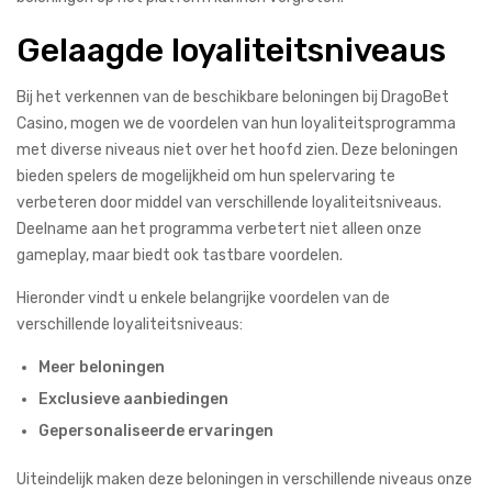
Gelaagde loyaliteitsniveaus
Bij het verkennen van de beschikbare beloningen bij DragoBet
Casino, mogen we de voordelen van hun loyaliteitsprogramma
met diverse niveaus niet over het hoofd zien. Deze beloningen
bieden spelers de mogelijkheid om hun spelervaring te
verbeteren door middel van verschillende loyaliteitsniveaus.
Deelname aan het programma verbetert niet alleen onze
gameplay, maar biedt ook tastbare voordelen.
Hieronder vindt u enkele belangrijke voordelen van de
verschillende loyaliteitsniveaus:
Meer beloningen
Exclusieve aanbiedingen
Gepersonaliseerde ervaringen
Uiteindelijk maken deze beloningen in verschillende niveaus onze