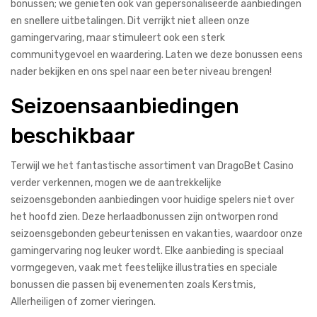
bonussen; we genieten ook van gepersonaliseerde aanbiedingen
en snellere uitbetalingen. Dit verrijkt niet alleen onze
gamingervaring, maar stimuleert ook een sterk
communitygevoel en waardering. Laten we deze bonussen eens
nader bekijken en ons spel naar een beter niveau brengen!
Seizoensaanbiedingen
beschikbaar
Terwijl we het fantastische assortiment van DragoBet Casino
verder verkennen, mogen we de aantrekkelijke
seizoensgebonden aanbiedingen voor huidige spelers niet over
het hoofd zien. Deze herlaadbonussen zijn ontworpen rond
seizoensgebonden gebeurtenissen en vakanties, waardoor onze
gamingervaring nog leuker wordt. Elke aanbieding is speciaal
vormgegeven, vaak met feestelijke illustraties en speciale
bonussen die passen bij evenementen zoals Kerstmis,
Allerheiligen of zomer vieringen.