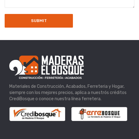
Materiales de Construcción, Acabados, Ferreteria y Hogar,
siempre con los mejores precios, aplica a nuestrós créditos
CrediBosque o conoce nuestra línea ferretera.