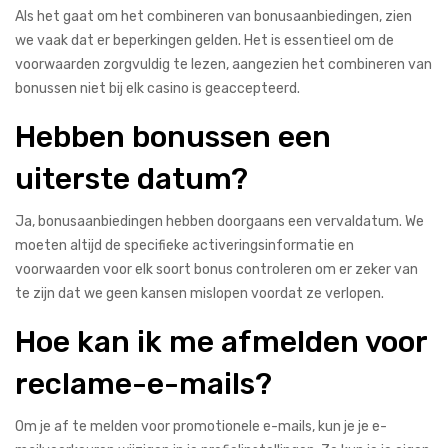
Als het gaat om het combineren van bonusaanbiedingen, zien
we vaak dat er beperkingen gelden. Het is essentieel om de
voorwaarden zorgvuldig te lezen, aangezien het combineren van
bonussen niet bij elk casino is geaccepteerd.
Hebben bonussen een
uiterste datum?
Ja, bonusaanbiedingen hebben doorgaans een vervaldatum. We
moeten altijd de specifieke activeringsinformatie en
voorwaarden voor elk soort bonus controleren om er zeker van
te zijn dat we geen kansen mislopen voordat ze verlopen.
Hoe kan ik me afmelden voor
reclame-e-mails?
Om je af te melden voor promotionele e-mails, kun je je e-