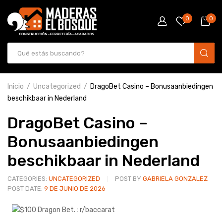
0
0
Inicio
Uncategorized
DragoBet Casino – Bonusaanbiedingen
beschikbaar in Nederland
DragoBet Casino –
Bonusaanbiedingen
beschikbaar in Nederland
CATEGORIES:
UNCATEGORIZED
POST BY
GABRIELA GONZALEZ
POST DATE:
9 DE JUNIO DE 2026