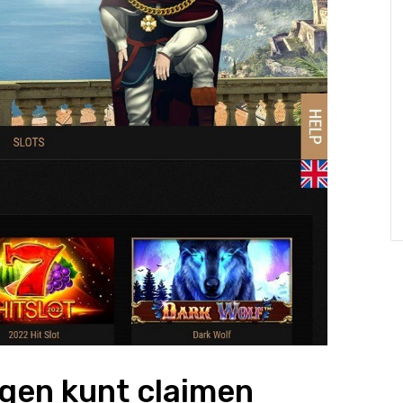
gen kunt claimen