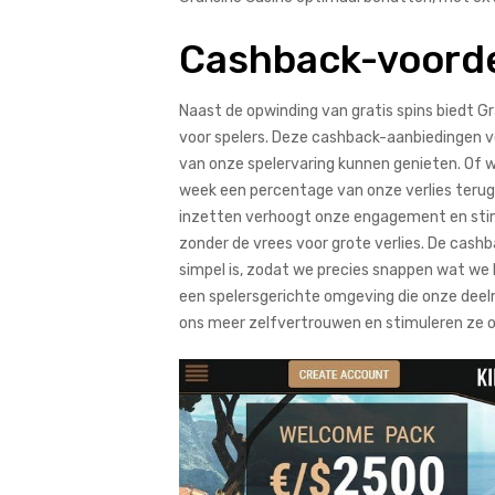
Cashback-voorde
Naast de opwinding van gratis spins biedt 
voor spelers. Deze cashback-aanbiedingen
van onze spelervaring kunnen genieten. Of we 
week een percentage van onze verlies terug
inzetten verhoogt onze engagement en stim
zonder de vrees voor grote verlies. De cash
simpel is, zodat we precies snappen wat we k
een spelersgerichte omgeving die onze deeln
ons meer zelfvertrouwen en stimuleren ze 