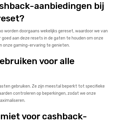
shback-aanbiedingen bij
reset?
no worden doorgaans wekelijks gereset, waardoor we van
r goed aan deze resets in de gaten te houden om onze
n onze gaming-ervaring te genieten.
gebruiken voor alle
kasten gebruiken. Ze zijn meestal beperkt tot specifieke
aarden controleren op beperkingen, zodat we onze
aximaliseren.
imiet voor cashback-