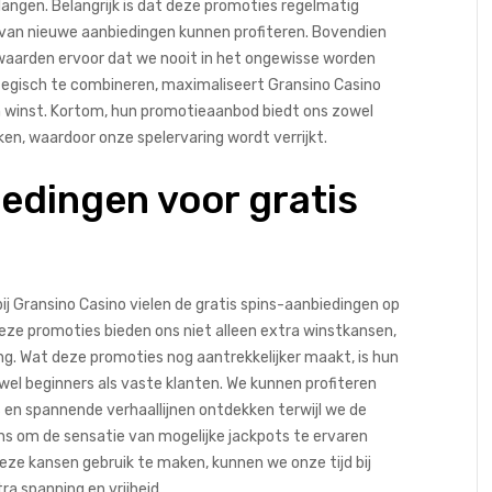
langen. Belangrijk is dat deze promoties regelmatig
van nieuwe aanbiedingen kunnen profiteren. Bovendien
waarden ervoor dat we nooit in het ongewisse worden
egisch te combineren, maximaliseert Gransino Casino
en winst. Kortom, hun promotieaanbod biedt ons zowel
en, waardoor onze spelervaring wordt verrijkt.
edingen voor gratis
j Gransino Casino vielen de gratis spins-aanbiedingen op
Deze promoties bieden ons niet alleen extra winstkansen,
g. Wat deze promoties nog aantrekkelijker maakt, is hun
owel beginners als vaste klanten. We kunnen profiteren
 en spannende verhaallijnen ontdekken terwijl we de
 kans om de sensatie van mogelijke jackpots te ervaren
deze kansen gebruik te maken, kunnen we onze tijd bij
a spanning en vrijheid.