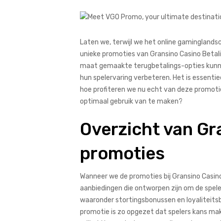
Laten we, terwijl we het online gaminglands
unieke promoties van
Gransino Casino Betal
maat gemaakte terugbetalings-opties kunnen
hun spelervaring verbeteren. Het is essentie
hoe profiteren we nu echt van deze promot
optimaal gebruik van te maken?
Overzicht van Gr
promoties
Wanneer we de promoties bij Gransino Casino
aanbiedingen die ontworpen zijn om de spele
waaronder stortingsbonussen en loyaliteitsb
promotie is zo opgezet dat spelers kans ma