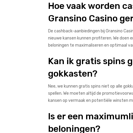
Hoe vaak worden ca
Gransino Casino ge
De cashback-aanbiedingen bij Gransino Casi
nieuwe kansen kunnen profiteren. We doen e
beloningen te maximaliseren en optimaal va
Kan ik gratis spins 
gokkasten?
Nee, we kunnen gratis spins niet op alle gok
spellen. We moeten altijd de promotievoorw
kansen op vermaak en potentiële winsten m
Is er een maximuml
beloningen?