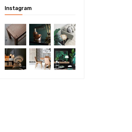
Instagram