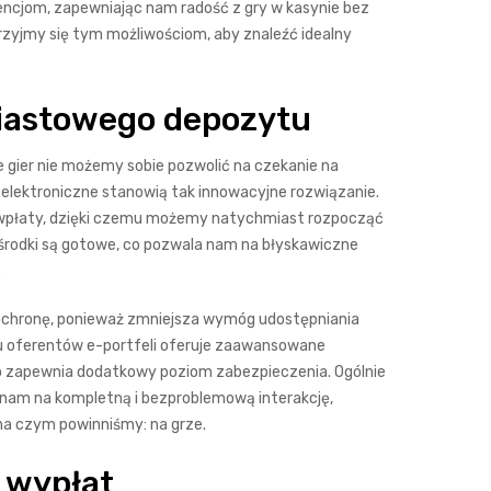
ncjom, zapewniając nam radość z gry w kasynie bez
jrzyjmy się tym możliwościom, aby znaleźć idealny
iastowego depozytu
 gier nie możemy sobie pozwolić na czekanie na
elektroniczne stanowią tak innowacyjne rozwiązanie.
e wpłaty, dzięki czemu możemy natychmiast rozpocząć
 a środki są gotowe, co pozwala nam na błyskawiczne
.
 ochronę, ponieważ zmniejsza wymóg udostępniania
 oferentów e-portfeli oferuje zaawansowane
o zapewnia dodatkowy poziom zabezpieczenia. Ogólnie
a nam na kompletną i bezproblemową interakcję,
na czym powinniśmy: na grze.
 wypłat