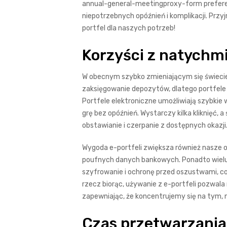
annual-general-meetingproxy-form
prefere
niepotrzebnych opóźnień i komplikacji. Przy
portfel dla naszych potrzeb!
Korzyści z natychm
W obecnym szybko zmieniającym się świecie
zaksięgowanie depozytów, dlatego portfele 
Portfele elektroniczne umożliwiają szybki
grę bez opóźnień. Wystarczy kilka kliknięć,
obstawianie i czerpanie z dostępnych okazji
Wygoda e-portfeli zwiększa również nasze
poufnych danych bankowych. Ponadto wielu
szyfrowanie i ochronę przed oszustwami, c
rzecz biorąc, używanie z e-portfeli pozwal
zapewniając, że koncentrujemy się na tym, 
Czas przetwarzania