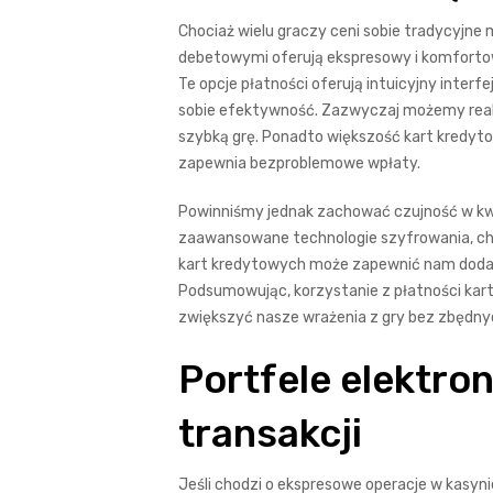
Chociaż wielu graczy ceni sobie tradycyjne
debetowymi oferują ekspresowy i komfortowy
Te opcje płatności oferują intuicyjny interfe
sobie efektywność. Zazwyczaj możemy real
szybką grę. Ponadto większość kart kredy
zapewnia bezproblemowe wpłaty.
Powinniśmy jednak zachować czujność w kwe
zaawansowane technologie szyfrowania, chr
kart kredytowych może zapewnić nam doda
Podsumowując, korzystanie z płatności ka
zwiększyć nasze wrażenia z gry bez zbędnych
Portfele elektro
transakcji
Jeśli chodzi o ekspresowe operacje w kasynie