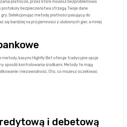
iązania płatnicze, przez które możesz bezproblemowo
lne protokoły bezpieczeństwa strzegą Twoje dane
 gry. Selekcjonując metodę płatności pasującą do
ię bardziej na przyjemności z ulubionych gier, a mniej
 bankowe
e metody, kasyno Highfly Bet oferuje tradycyjne opcje
ony sposób kontrolowania środkami. Metody te mają
likowanie i niezawodność. Oto, co możesz oczekiwać:
kredytową i debetową