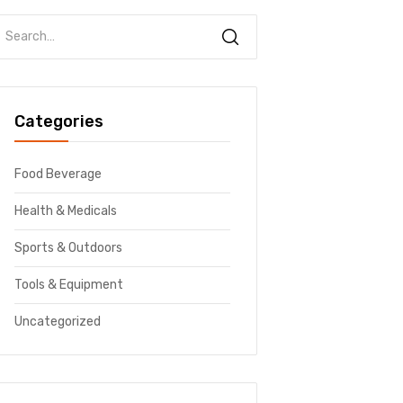
Categories
Food Beverage
Health & Medicals
Sports & Outdoors
Tools & Equipment
Uncategorized