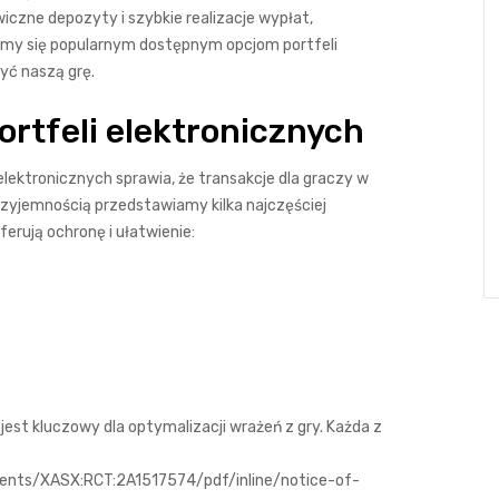
wiczne depozyty i szybkie realizacje wypłat,
yjmy się popularnym dostępnym opcjom portfeli
yć naszą grę.
rtfeli elektronicznych
 elektronicznych sprawia, że transakcje dla graczy w
przyjemnością przedstawiamy kilka najczęściej
erują ochronę i ułatwienie:
est kluczowy dla optymalizacji wrażeń z gry. Każda z
ents/XASX:RCT:2A1517574/pdf/inline/notice-of-