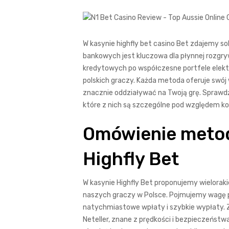
W kasynie
highfly bet casino
Bet zdajemy sob
bankowych jest kluczowa dla płynnej rozgry
kredytowych po współczesne portfele elekt
polskich graczy. Każda metoda oferuje swój
znacznie oddziaływać na Twoją grę. Spraw
które z nich są szczególne pod względem ko
Omówienie meto
Highfly Bet
W kasynie Highfly Bet proponujemy wielorak
naszych graczy w Polsce. Pojmujemy wagę p
natychmiastowe wpłaty i szybkie wypłaty. Za
Neteller, znane z prędkości i bezpieczeństwa