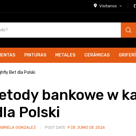
Visítanos
IENTAS
PINTURAS
METALES
CERÁMICAS
GRIFER
fly Bet dla Polski
metody bankowe w k
la Polski
BRIELA GONZALEZ
POST DATE:
9 DE JUNIO DE 2026