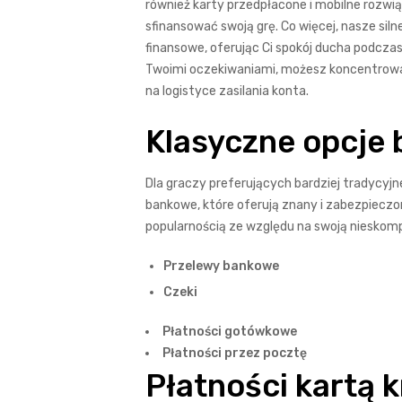
również karty przedpłacone i mobilne rozw
sfinansować swoją grę. Co więcej, nasze si
finansowe, oferując Ci spokój ducha podczas
Twoimi oczekiwaniami, możesz koncentrować s
na logistyce zasilania konta.
Klasyczne opcje
Dla graczy preferujących bardziej tradycyjn
bankowe, które oferują znany i zabezpiecz
popularnością ze względu na swoją nieskomp
Przelewy bankowe
Czeki
Płatności gotówkowe
Płatności przez pocztę
Płatności kartą 