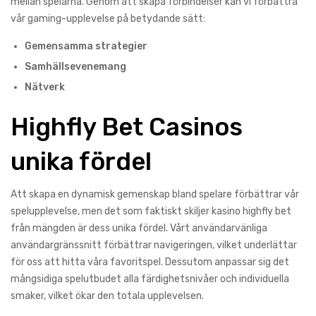
mellan spelarna. Genom att skapa förbindelser kan vi förbättra
vår gaming-upplevelse på betydande sätt:
Gemensamma strategier
Samhällsevenemang
Nätverk
Highfly Bet Casinos
unika fördel
Att skapa en dynamisk gemenskap bland spelare förbättrar vår
spelupplevelse, men det som faktiskt skiljer
kasino highfly bet
från mängden är dess unika fördel. Vårt användarvänliga
användargränssnitt förbättrar navigeringen, vilket underlättar
för oss att hitta våra favoritspel. Dessutom anpassar sig det
mångsidiga spelutbudet alla färdighetsnivåer och individuella
smaker, vilket ökar den totala upplevelsen.