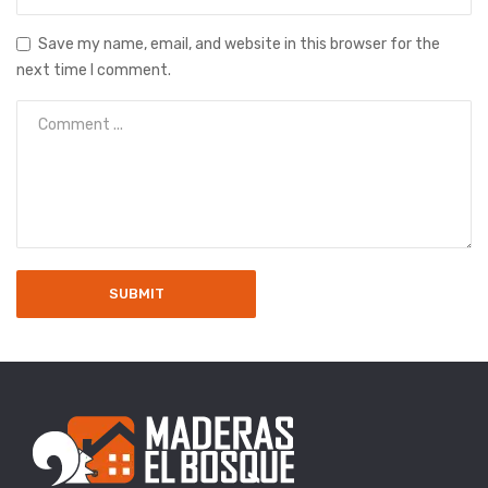
Save my name, email, and website in this browser for the
next time I comment.