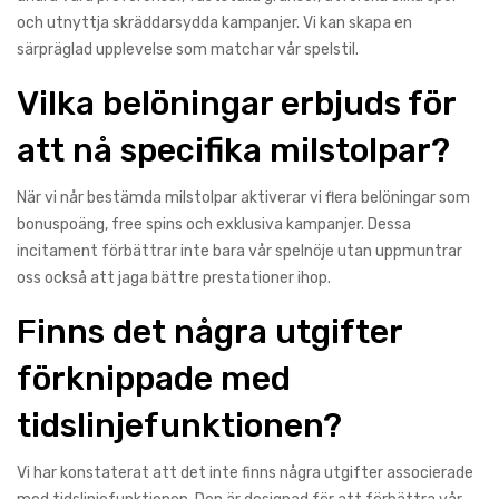
och utnyttja skräddarsydda kampanjer. Vi kan skapa en
särpräglad upplevelse som matchar vår spelstil.
Vilka belöningar erbjuds för
att nå specifika milstolpar?
När vi når bestämda milstolpar aktiverar vi flera belöningar som
bonuspoäng, free spins och exklusiva kampanjer. Dessa
incitament förbättrar inte bara vår spelnöje utan uppmuntrar
oss också att jaga bättre prestationer ihop.
Finns det några utgifter
förknippade med
tidslinjefunktionen?
Vi har konstaterat att det inte finns några utgifter associerade