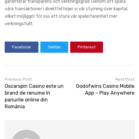
garanterar transparens och verkningsgrad. Genom att spåra
våra transaktioner i direkttid höjer vi vår styrning över kapital,
vilket möjliggör för oss att styra vår spelerfarenhet mer
verkningsfullt.
Facebook
Twitter
Pinterest
Previous Post
Next Post
Oscarspin Casino este un
Godofwins Casino Mobile
brand de renume în
App – Play Anywhere
pariurile online din
România