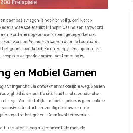
 paar basisvragen: is het hier veilig, kan ik erop
Nederlandse spelers lijkt Hitnspin Casino een antwoord
nel een reputatie opgebouwd als een gedegen keuze,
uikers wensen. We nemen samen door de licentie, de
het geheel overkomt. Zo ontvang je een oprecht en
 Hitnspin je volgende gaming-bestemming is.
ing en Mobiel Gamen
ogisch ingericht. Je ontdekt er makkelijk je weg. Spellen
nieuwigheid is simpel. De site laadt snel razendsnel en
 te zijn. Voor de talrijke mobiele spelers is geen enkele
responsive. Je start eenvoudig de browser op je
k inzage tot het geheel. Geen kwaliteitsverlies.
en wilt uitrusten in een rustmoment, de mobiele