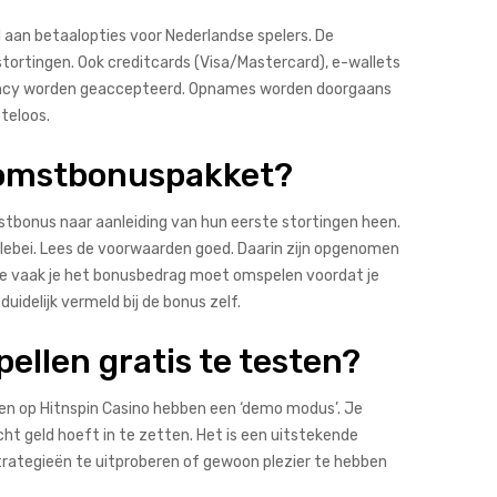
 aan betaalopties voor Nederlandse spelers. De
 stortingen. Ook creditcards (Visa/Mastercard), e-wallets
rrency worden geaccepteerd. Opnames worden doorgaans
steloos.
komstbonuspakket?
tbonus naar aanleiding van hun eerste stortingen heen.
allebei. Lees de voorwaarden goed. Daarin zijn opgenomen
oe vaak je het bonusbedrag moet omspelen voordat je
idelijk vermeld bij de bonus zelf.
pellen gratis te testen?
len op Hitnspin Casino hebben een ‘demo modus’. Je
cht geld hoeft in te zetten. Het is een uitstekende
rategieën te uitproberen of gewoon plezier te hebben