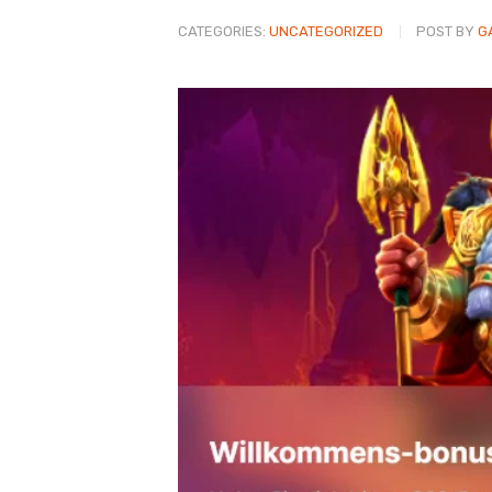
CATEGORIES:
UNCATEGORIZED
POST BY
GA