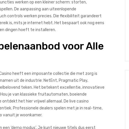
functies werken op een kleiner scherm: storten,
 spellen. De aanpassing aan uiteenlopende
h controls werken precies. Die flexibiliteit garandeert
 bereik is, mits je internet hebt. Het bespaart ook nog eens
en dingen hoeft te installeren.
pelenaanbod voor Alle
n Casino heeft een imposante collectie die met zorg is
men uit de industrie: NetEnt, Pragmatic Play,
eelbelovend teken. Het betekent excellentie, innovatieve
 Hou je van klassieke fruitautomaten, boeiende
 ontdekt het hier vrijwel allemaal. De live casino
entiek. Professionele dealers spelen met je in real-time,
no vanuit je woonkamer.
 een ‘demo modus’. Je kunt nieuwe titels dus eerst