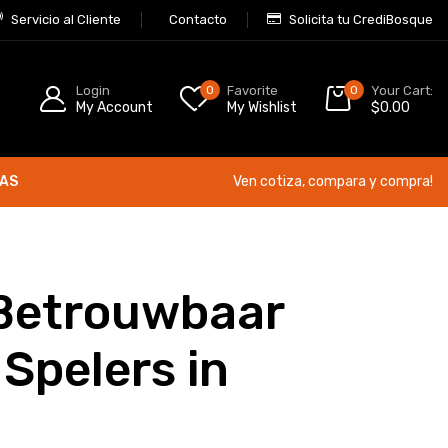
Servicio al Cliente
Contacto
Solicita tu CrediBosque
Login
0
Favorite
0
Your Cart:
My Account
My Wishlist
$
0.00
ÍAS
Ven cotiza, compara y compra!
 Betrouwbaar
Spelers in