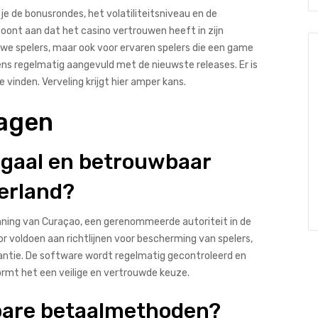
er je de bonusrondes, het volatiliteitsniveau en de
 toont aan dat het casino vertrouwen heeft in zijn
uwe spelers, maar ook voor ervaren spelers die een game
ns regelmatig aangevuld met de nieuwste releases. Er is
 vinden. Verveling krijgt hier amper kans.
ragen
legaal en betrouwbaar
derland?
unning van Curaçao, een gerenommeerde autoriteit in de
r voldoen aan richtlijnen voor bescherming van spelers,
arantie. De software wordt regelmatig gecontroleerd en
ormt het een veilige en vertrouwde keuze.
kbare betaalmethoden?