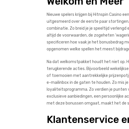
Welkom en Meer
Nieuwe spelers krijgen bij Hitnspin Casino ee
uitgesmeerd over de eerste paar stortingen.
combinatie. Zo breid je je speeltijd verlengd
altijd de voorwaarden, de zogeheten ‘wageri
specificeren hoe vaak je het bonusbedrag mo
opgenomen welke spellen het meest bijdrage
Na dat welkomstpakket houdt het niet op. H
terugkerende acties. Bijvoorbeeld wekelijkse
of toernooien met aantrekkelijke prijzenpot
e-mailinbox in de gaten te houden. Zo mis je
loyaliteitsprogramma. Zo verdien je punten v
exclusieve aanbiedingen, een persoonlijke a
met deze bonussen omgaat, maakt het de spe
Klantenservice e