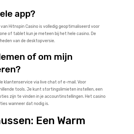
ele app?
van Hitnspin Casino is volledig geoptimaliseerd voor
one of tablet kun je meteen bij het hele casino. De
jkheden van de desktopversie.
blemen of om mijn
eren?
 de klantenservice via live chat of e-mail. Voor
lende tools. Je kunt stortingslimieten instellen, een
ies zijn te vinden in je accountinstellingen. Het casino
ties wanneer dat nodig is.
ussen: Een Warm