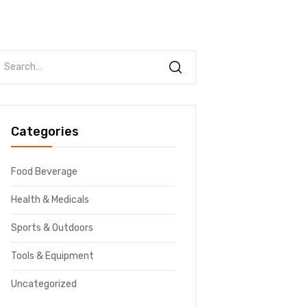
Categories
Food Beverage
Health & Medicals
Sports & Outdoors
Tools & Equipment
Uncategorized