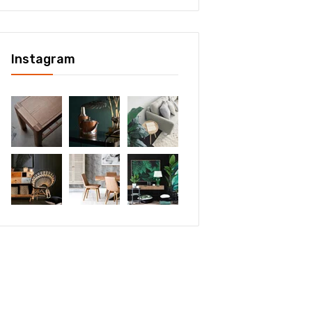
Instagram