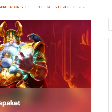
BRIELA GONZALEZ
POST DATE:
9 DE JUNIO DE 2026