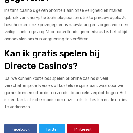
Instant casino’s geven prioriteit aan onze veiligheid en maken
gebruik van encryptietechnologieën en strikte privacyregels. Ze
beschermen onze privégegevens nauwkeurig en zorgen voor een
veilige spelomgeving. Voor aanvullende gemoedsrust is het altijd
aanbevolen om hun vergunning te verifiëren.
Kan ik gratis spelen bij
Directe Casino’s?
Ja, we kunnen kosteloos spelen bij online casino’s! Veel
verschaffen proefversies of kosteloze spins aan, waardoor we
games kunnen uitproberen zonder financiële verplichtingen. Het
is een fantastische manier om onze skills te testen en de opties
te verkennen.
Facebook
Twitter
Pinterest