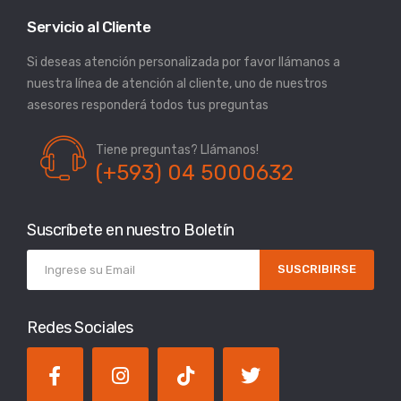
Servicio al Cliente
Si deseas atención personalizada por favor llámanos a
nuestra línea de atención al cliente, uno de nuestros
asesores responderá todos tus preguntas
Tiene preguntas? Llámanos!
(+593) 04 5000632
Suscríbete en nuestro Boletín
SUSCRIBIRSE
Redes Sociales