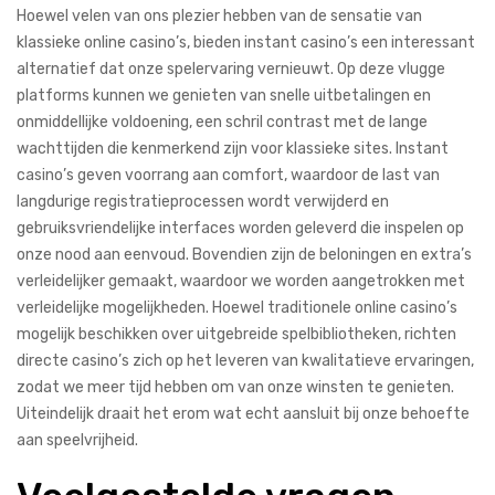
Hoewel velen van ons plezier hebben van de sensatie van
klassieke online casino’s, bieden instant casino’s een interessant
alternatief dat onze spelervaring vernieuwt. Op deze vlugge
platforms kunnen we genieten van snelle uitbetalingen en
onmiddellijke voldoening, een schril contrast met de lange
wachttijden die kenmerkend zijn voor klassieke sites. Instant
casino’s geven voorrang aan comfort, waardoor de last van
langdurige registratieprocessen wordt verwijderd en
gebruiksvriendelijke interfaces worden geleverd die inspelen op
onze nood aan eenvoud. Bovendien zijn de beloningen en extra’s
verleidelijker gemaakt, waardoor we worden aangetrokken met
verleidelijke mogelijkheden. Hoewel traditionele online casino’s
mogelijk beschikken over uitgebreide spelbibliotheken, richten
directe casino’s zich op het leveren van kwalitatieve ervaringen,
zodat we meer tijd hebben om van onze winsten te genieten.
Uiteindelijk draait het erom wat echt aansluit bij onze behoefte
aan speelvrijheid.