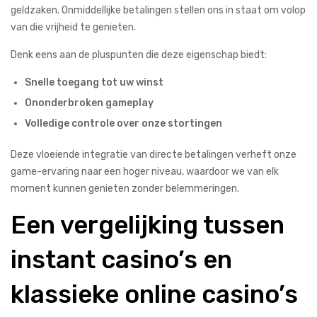
geldzaken. Onmiddellijke betalingen stellen ons in staat om volop
van die vrijheid te genieten.
Denk eens aan de pluspunten die deze eigenschap biedt:
Snelle toegang tot uw winst
Ononderbroken gameplay
Volledige controle over onze stortingen
Deze vloeiende integratie van directe betalingen verheft onze
game-ervaring naar een hoger niveau, waardoor we van elk
moment kunnen genieten zonder belemmeringen.
Een vergelijking tussen
instant casino’s en
klassieke online casino’s