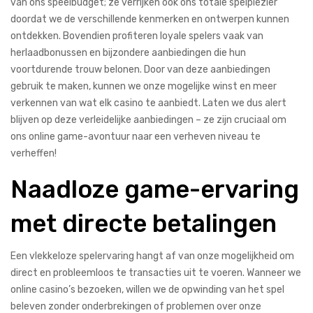
van ons speelbudget; ze verrijken ook ons totale spelplezier
doordat we de verschillende kenmerken en ontwerpen kunnen
ontdekken. Bovendien profiteren loyale spelers vaak van
herlaadbonussen en bijzondere aanbiedingen die hun
voortdurende trouw belonen. Door van deze aanbiedingen
gebruik te maken, kunnen we onze mogelijke winst en meer
verkennen van wat elk casino te aanbiedt. Laten we dus alert
blijven op deze verleidelijke aanbiedingen – ze zijn cruciaal om
ons online game-avontuur naar een verheven niveau te
verheffen!
Naadloze game-ervaring
met directe betalingen
Een vlekkeloze spelervaring hangt af van onze mogelijkheid om
direct en probleemloos te transacties uit te voeren. Wanneer we
online casino’s bezoeken, willen we de opwinding van het spel
beleven zonder onderbrekingen of problemen over onze