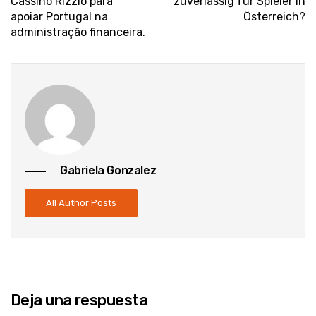
Cassino Rizzio para
zuverlässig für Spieler in
apoiar Portugal na
Österreich?
administração financeira.
Gabriela Gonzalez
All Author Posts
Deja una respuesta