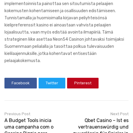
implementoinnista painottaa sen sitoutumista pelaajien
kokemusten kohentamiseen ja osallisuuden edistämiseen.
Tunnistamalla ja huomioimalla kirjavan peliyhteisönsä
kielipreferenssit kasino ei ainoastaan vahvista pelaajien
lojaalisuutta, vaan myös edistää avointa ilmapiiriä. Tämä
strateginen liike asettaa Neon54 Casinon johtavaksi toimijaksi
Suomenmaan pelialalla ja tasoittaa polkua tulevaisuuden
kielilaajennuksille, jotka kohentavat entisestään
pelaajakokemusta.
Facebook
Twitter
Pinterest
Previous Post
Next Post
A Budget Tools inicia
Qbet Casino – Ist es
uma campanha com o
vertrauenswürdig und