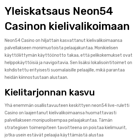
Yleiskatsaus Neon54
Casinon kielivalikoimaan
Neon54 Casino on hiljattain kasvattanut kielivalikoimaansa
palvellakseen monimuotoista pelaajakuntaa. Monikielisen
käyttöliittymän käyttöönotto takaa, että pelikokemukset ovat
helppokäyttöisiä ja navigoitavia. Sen lisäksi lokalisointitoimet on
kohdistettu erityisesti suomalaisille pelaajille, mikä parantaa
heidän kiinnostustaan alustaan.
Kielitarjonnan kasvu
Yhä enemmän osallistavuuteen keskittyen
neon54 live-ruletti
Casino on laajentanut kielivalikoimaansa huomattavasti
palvellakseen monipuolisempaa pelaajakuntaa. Tämän
strategisen toimenpiteen tavoitteena on poistaa kielimuurit,
jotka usein estävät pelaajia käyttämästä alustaa