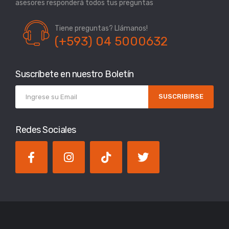
asesores responderá todos tus preguntas
Tiene preguntas? Llámanos!
(+593) 04 5000632
Suscríbete en nuestro Boletín
SUSCRIBIRSE
Redes Sociales