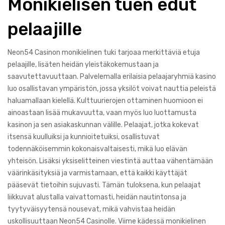
Monikielisen tuen edut
pelaajille
Neon54 Casinon monikielinen tuki tarjoaa merkittäviä etuja
pelaajille, lisäten heidän yleistäkokemustaan ja
saavutettavuuttaan. Palvelemalla erilaisia pelaajaryhmiä kasino
luo osallistavan ympäristön, jossa yksilöt voivat nauttia peleistä
haluamallaan kielellä. Kulttuurierojen ottaminen huomioon ei
ainoastaan lisää mukavuutta, vaan myös luo luottamusta
kasinon ja sen asiakaskunnan välille. Pelaajat, jotka kokevat
itsensä kuulluiksi ja kunnioitetuiksi, osallistuvat
todennäköisemmin kokonaisvaltaisesti, mikä luo elävän
yhteisön. Lisäksi yksiselitteinen viestintä auttaa vähentämään
väärinkäsityksiä ja varmistamaan, että kaikki käyttäjät
pääsevät tietoihin sujuvasti. Tämän tuloksena, kun pelaajat
liikkuvat alustalla vaivattomasti, heidän nautintonsa ja
tyytyväisyytensä nousevat, mikä vahvistaa heidän
uskollisuuttaan Neon54 Casinolle. Viime kädessä monikielinen