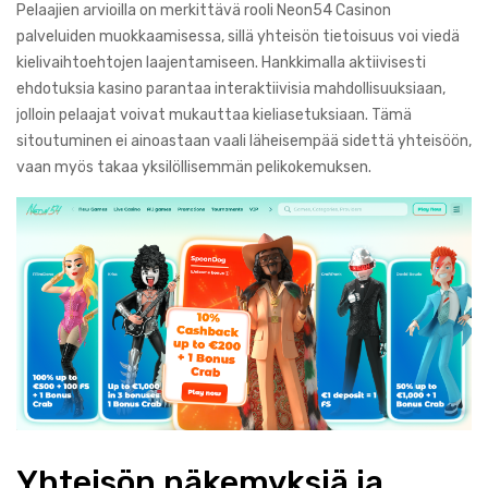
Pelaajien arvioilla on merkittävä rooli Neon54 Casinon
palveluiden muokkaamisessa, sillä yhteisön tietoisuus voi viedä
kielivaihtoehtojen laajentamiseen. Hankkimalla aktiivisesti
ehdotuksia kasino parantaa interaktiivisia mahdollisuuksiaan,
jolloin pelaajat voivat mukauttaa kieliasetuksiaan. Tämä
sitoutuminen ei ainoastaan vaali läheisempää sidettä yhteisöön,
vaan myös takaa yksilöllisemmän pelikokemuksen.
Yhteisön näkemyksiä ja