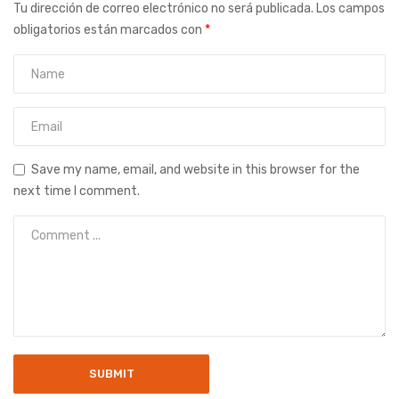
Tu dirección de correo electrónico no será publicada.
Los campos
obligatorios están marcados con
*
Save my name, email, and website in this browser for the
next time I comment.