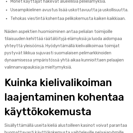
Monet käyttäjät hakevat alueellisia pelielämyksiä.
Useampikielinen avustus lisää uskottavuutta ja uskollisuutta.
Tehokas viestintä kohentaa pelikokemusta kaiken kaikkiaan.
Näiden aspektien huomioiminen antaa pelialan toimijoille
tilaisuuden kehittää räätälöityjä elämyksiä ja luoda aidompaa
yhteyttä yleisöönsä. Hyödyntämällä kielivalikoimaa toimijat
pystyvät liikkua sujuvasti suomalaisen pelimarkkinoiden
dynaamisessa ympäristössä yhtä aikaa kunnioittaen pelaajien
valinnanvapauksia ja mieltymyksiä.
Kuinka kielivalikoiman
laajentaminen kohentaa
käyttökokemusta
Sisällyttämällä useita kieliä alustoilleen kasinot voivat parantaa
huomattavasti käyttökokemusta vaihteleville pelaajaryhmille.