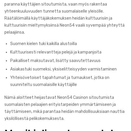
paranna käyttäjien sitoutumista, vaan myös rakentaa
yhteenkuuluvuuden tunnetta suomalaiselle yleisölle.
Räätälöimällä käyttäjäkokemuksen heidän kulttuurisiin ja
kulttuurisiin mieltymyksiinsä Neon54 vaalii syvempää yhteyttä
pelaajiinsa.
Suomen kielen tuki kaikilla alustoilla
Kulttuurisesti relevantteja pelejä ja kampanjoita
Paikalliset maksutavat, lisätty saavutettavuus
Asiakastuki suomeksi, yksiselitteisyyden varmistaminen
Yhteisövetoiset tapahtumat ja turnaukset, jotka on
suunniteltu suomalaisille käyttäjille
Nämä aloitteet heijastavat Neon54 Casinon sitoutumista
suomalaisten pelaajien erityistarpeiden ymmärtämiseen ja
täyttämiseen, mikä parantaa heidän mahdollisuuksiaan nauttia
yksilöllisestä pelikokemuksesta.