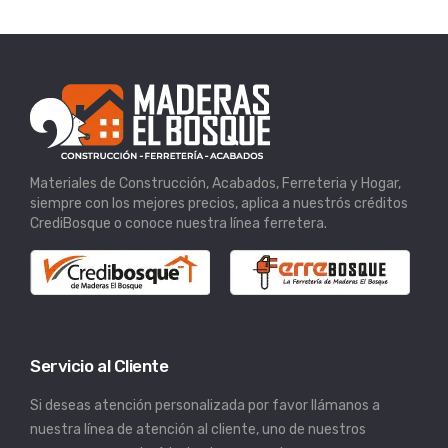
Materiales de Construcción, Acabados, Ferreteria y Hogar,
siempre con los mejores precios, aplica a nuestrós créditos
CrediBosque o conoce nuestra línea ferretera.
Servicio al Cliente
Si deseas atención personalizada por favor llámanos a
nuestra línea de atención al cliente, uno de nuestros