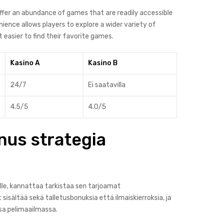
 offer an abundance of games that are readily accessible
ence allows players to explore a wider variety of
 easier to find their favorite games.
Kasino A
Kasino B
24/7
Ei saatavilla
4.5/5
4.0/5
nus strategia
olle, kannattaa tarkistaa sen tarjoamat
isältää sekä talletusbonuksia että ilmaiskierroksia, ja
a pelimaailmassa.