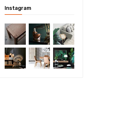
Instagram