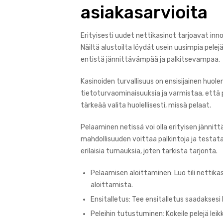
asiakasarvioita
Erityisesti uudet nettikasinot tarjoavat inno
Näiltä alustoilta löydät usein uusimpia pele
entistä jännittävämpää ja palkitsevampaa.
Kasinoiden turvallisuus on ensisijainen huole
tietoturvaominaisuuksia ja varmistaa, että 
tärkeää valita huolellisesti, missä pelaat.
Pelaaminen netissä voi olla erityisen jännitt
mahdollisuuden voittaa palkintoja ja testata 
erilaisia turnauksia, joten tarkista tarjonta.
Pelaamisen aloittaminen: Luo tili nettikas
aloittamista.
Ensitalletus: Tee ensitalletus saadaksesi 
Peleihin tutustuminen: Kokeile pelejä lei