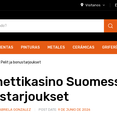
Visítanos
IENTAS
PINTURAS
METALES
CERÁMICAS
GRIFER
Pelit ja bonustarjoukset
nettikasino Suomes
ustarjoukset
BRIELA GONZALEZ
POST DATE:
9 DE JUNIO DE 2026