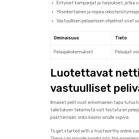
Erityiset kampanjat ja tarjoukset, jotka 
Yksinkertainen ja nopea rekisteröitymispr
Vastuullisen pelaamisen ohjelmat ovat sa
Ominaisuus
Tieto
Pelaajakokemukset
Pelaajat voi
Luotettavat nett
vastuulliset peli
Ilmaiset pelit ovat erinomainen tapa tutustua
talletuksen tekemistä voit testata eri pelej
päättämään, onko kasino sinulle sopiva.
To get started with a trustworthy online casi
These can provide insight into the experienc