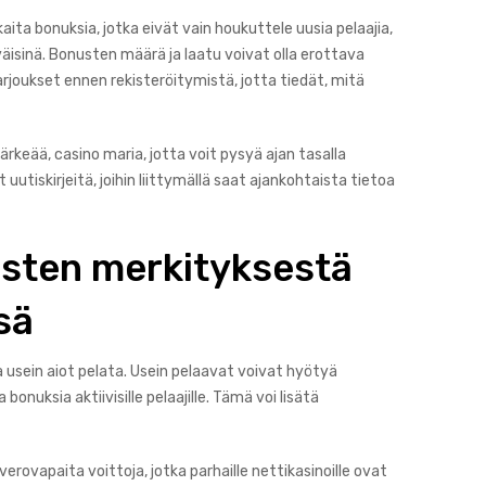
ta bonuksia, jotka eivät vain houkuttele uusia pelaajia,
isinä. Bonusten määrä ja laatu voivat olla erottava
arjoukset ennen rekisteröitymistä, jotta tiedät, mitä
tärkeää,
casino maria
, jotta voit pysyä ajan tasalla
uutiskirjeitä, joihin liittymällä saat ajankohtaista tietoa
sten merkityksestä
sä
a usein aiot pelata. Usein pelaavat voivat hyötyä
 bonuksia aktiivisille pelaajille. Tämä voi lisätä
erovapaita voittoja, jotka parhaille nettikasinoille ovat