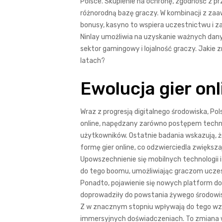
Polsce. Skupienie na ochronę, zgodność z pr
różnorodną bazę graczy. W kombinacji z z
bonusy, kasyno to wspiera uczestnictwu i 
Ninlay umożliwia na uzyskanie ważnych dany
sektor gamingowy i lojalność graczy. Jaki
latach?
Ewolucja gier on
Wraz z progresją digitalnego środowiska, Pol
online, napędzany zarówno postępem techno
użytkowników. Ostatnie badania wskazują, ż
formę gier online, co odzwierciedla zwiększa
Upowszechnienie się mobilnych technologii i
do tego boomu, umożliwiając graczom ucze
Ponadto, pojawienie się nowych platform do g
doprowadziły do powstania żywego środowiska.
Z w znacznym stopniu wpływają do tego wzro
immersyjnych doświadczeniach. To zmiana w 