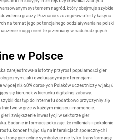
zepisami i intuicyjny interfejs użytkownika zachęca
aawansowanym systemem nagród, który obejmuje szybkie
zadowoleniu graczy. Poznanie szczegółów oferty kasyna
ch na temat jego potencjalnego oddziaływania na polski
e znaczenie mogą mieć te przemiany w nadchodzących
line w Polsce
ska zarejestrowała istotny przyrost popularności gier
logicznym, jak i ewoluującymi preferencjami
e więcej niż 60% dorosłych Polaków uczestniczy w jakąś
jący się kierunek w kierunku digitalnej zabawy.
 szybki dostęp do internetu dodatkowo przyczyniły się
stnictwo w grze w każdym miejscu i momencie.
ier i zwiększenie inwestycji w sektorze gier
 Badanie informacji pokazuje, że millenialsi i pokolenie
stu, koncentrując się na interakcjach społecznych i
stronę gier online symbolizuje nie tylko transformację