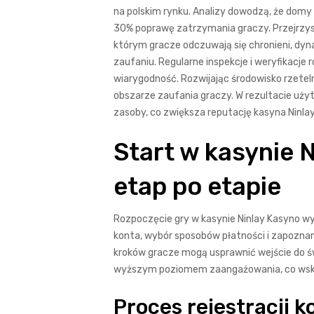
na polskim rynku. Analizy dowodzą, że domy 
30% poprawę zatrzymania graczy. Przejrzyst
którym gracze odczuwają się chronieni, dy
zaufaniu. Regularne inspekcje i weryfikacj
wiarygodność. Rozwijając środowisko rzeteln
obszarze zaufania graczy. W rezultacie uż
zasoby, co zwiększa reputację kasyna Ninlay
Start w kasynie 
etap po etapie
Rozpoczęcie gry w kasynie
Ninlay Kasyno
wy
konta, wybór sposobów płatności i zapoznani
kroków gracze mogą usprawnić wejście do świ
wyższym poziomem zaangażowania, co wskaz
Proces rejestracji k