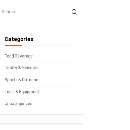
Categories
Food Beverage
Health & Medicals
Sports & Outdoors
Tools & Equipment
Uncategorized