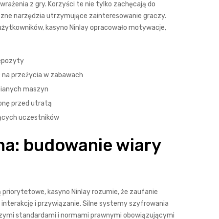
rażenia z gry. Korzyści te nie tylko zachęcają do
iczne narzędzia utrzymujące zainteresowanie graczy.
użytkowników, kasyno Ninlay opracowało motywacje,
epozyty
ć na przeżycia w zabawach
bianych maszyn
onę przed utratą
ących uczestników
na: budowanie wiary
ą priorytetowe, kasyno Ninlay rozumie, że zaufanie
nterakcję i przywiązanie. Silne systemy szyfrowania
ższymi standardami i normami prawnymi obowiązującymi