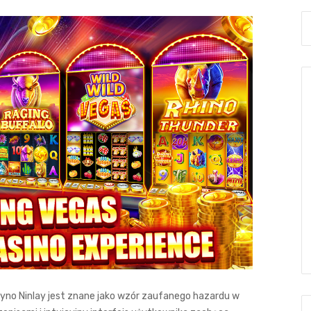
syno Ninlay jest znane jako wzór zaufanego hazardu w