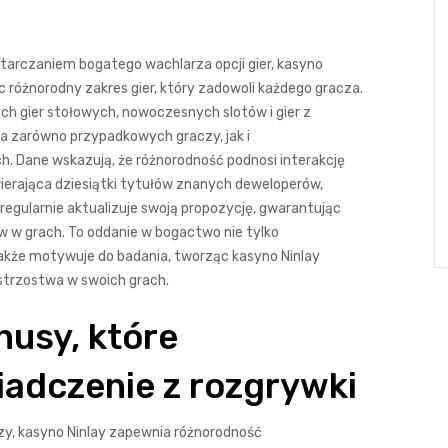
starczaniem bogatego wachlarza opcji gier, kasyno
c różnorodny zakres gier, który zadowoli każdego gracza.
ch gier stołowych, nowoczesnych slotów i gier z
ia zarówno przypadkowych graczy, jak i
 Dane wskazują, że różnorodność podnosi interakcję
awierająca dziesiątki tytułów znanych deweloperów,
egularnie aktualizuje swoją propozycję, gwarantując
w grach. To oddanie w bogactwo nie tylko
także motywuje do badania, tworząc kasyno Ninlay
strzostwa w swoich grach.
usy, które
adczenie z rozgrywki
czy, kasyno Ninlay zapewnia różnorodność