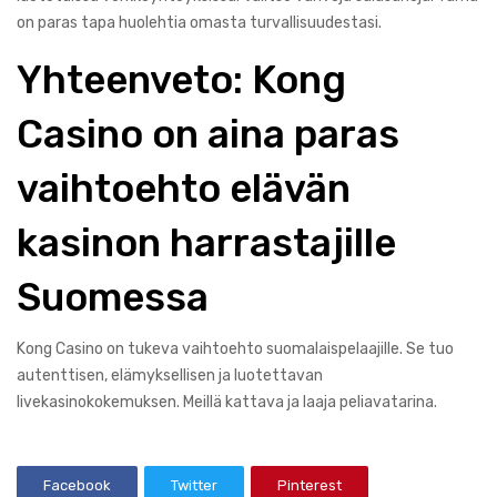
on paras tapa huolehtia omasta turvallisuudestasi.
Yhteenveto: Kong
Casino on aina paras
vaihtoehto elävän
kasinon harrastajille
Suomessa
Kong Casino on tukeva vaihtoehto suomalaispelaajille. Se tuo
autenttisen, elämyksellisen ja luotettavan
livekasinokokemuksen. Meillä kattava ja laaja peliavatarina.
Facebook
Twitter
Pinterest