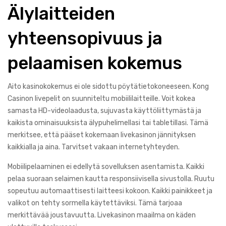
Älylaitteiden
yhteensopivuus ja
pelaamisen kokemus
Aito kasinokokemus ei ole sidottu pöytätietokoneeseen. Kong
Casinon livepelit on suunniteltu mobiililaitteille. Voit kokea
samasta HD-videolaadusta, sujuvasta käyttöliittymästä ja
kaikista ominaisuuksista älypuhelimellasi tai tabletillasi. Tämä
merkitsee, että pääset kokemaan livekasinon jännityksen
kaikkialla ja aina. Tarvitset vakaan internetyhteyden.
Mobiilipelaaminen ei edellytä sovelluksen asentamista. Kaikki
pelaa suoraan selaimen kautta responsiivisella sivustolla. Ruutu
sopeutuu automaattisesti laitteesi kokoon. Kaikki painikkeet ja
valikot on tehty sormella käytettäviksi. Tämä tarjoaa
merkittävää joustavuutta. Livekasinon maailma on käden