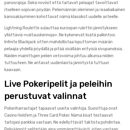
panosrajoja. Sekä noviisit että taitavat pelaajat tavoittavat
itselleen sopivan pöydän. Peliemännän oleminen ja reaaliaikainen
kanssakäyminen kohottavat nämä klassikot uudelle asteelle.
Lightning Roulette sulauttaa euroopan rulettin jännitykseen
yllättäviä «valtauskennoja». Ne kykenevät lisätä palkintosi.
Infinite Blackjack sitten mahdollistaa loputtoman määrän
pelaajia yhdellä pöydällä ja pitää sisällään erityisiä sivupanoksia.
Näiden mainittujen pelien vetovoima johtuu alkunsa niiden
tuttuuteen. Ne antavat uudenlaista jännitystä tuttuun
kaavaan.
Live Pokeripelit ja peleihin
perustuvat valinnat
Pokeriharrastajat tapaavat useita valintoja. Suosittuja ovat
Casino Hold’em ja Three Card Poker. Nämä kisat testaavat
taitojasi pankkia vastaan. Ne edellyttävät taktista pohdintaa.
Pelisäännöt selitetään aina ymmärrettävästi, joten vastaan