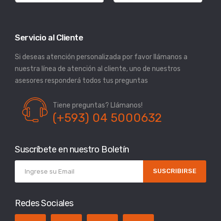
Servicio al Cliente
Si deseas atención personalizada por favor llámanos a
nuestra línea de atención al cliente, uno de nuestros
asesores responderá todos tus preguntas
Tiene preguntas? Llámanos!
(+593) 04 5000632
Suscríbete en nuestro Boletín
SUSCRIBIRSE
Redes Sociales