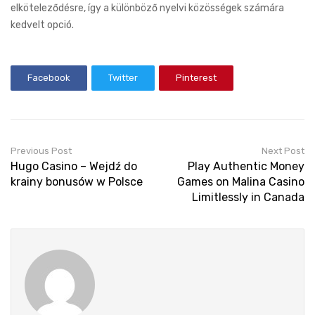
elköteleződésre, így a különböző nyelvi közösségek számára
kedvelt opció.
Facebook
Twitter
Pinterest
Previous Post
Next Post
Hugo Casino – Wejdź do
Play Authentic Money
krainy bonusów w Polsce
Games on Malina Casino
Limitlessly in Canada