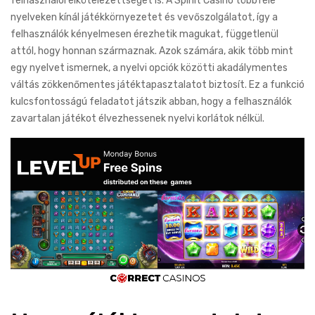
felhasználói elkötelezettséget is. A Spinit Casino többféle
nyelveken kínál játékkörnyezetet és vevőszolgálatot, így a
felhasználók kényelmesen érezhetik magukat, függetlenül
attól, hogy honnan származnak. Azok számára, akik több mint
egy nyelvet ismernek, a nyelvi opciók közötti akadálymentes
váltás zökkenőmentes játéktapasztalatot biztosít. Ez a funkció
kulcsfontosságú feladatot játszik abban, hogy a felhasználók
zavartalan játékot élvezhessenek nyelvi korlátok nélkül.