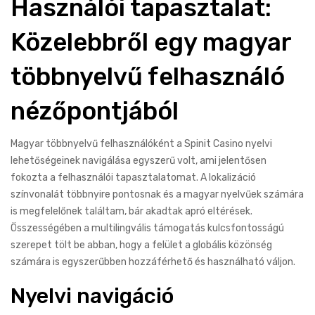
Használói tapasztalat:
Közelebbről egy magyar
többnyelvű felhasználó
nézőpontjából
Magyar többnyelvű felhasználóként a Spinit Casino nyelvi
lehetőségeinek navigálása egyszerű volt, ami jelentősen
fokozta a felhasználói tapasztalatomat. A lokalizáció
színvonalát többnyire pontosnak és a magyar nyelvűek számára
is megfelelőnek találtam, bár akadtak apró eltérések.
Összességében a multilingvális támogatás kulcsfontosságú
szerepet tölt be abban, hogy a felület a globális közönség
számára is egyszerűbben hozzáférhető és használható váljon.
Nyelvi navigáció