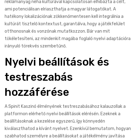
reklámanyag néha kultúrával kapcsolatosan elhibázta a célt,
ami potenciálisan elriaszthatja a magyar látogatókat. A
hatékony lokalizációnak zökkenőmentesen kell integrálnia a
kultúrát tisztelő kontextust, garantálva, hogy a játékfelület
otthonosnak és vonzónak mutatkozzon. Bár van mit
tökéletesíteni, az mindenkit magába foglaló nyelvi adaptációra
irányuló törekvés szembetűnő.
Nyelvi beállítások és
testreszabás
hozzáférése
A Spinit Kaszinó élményének testreszabásához kalauzollak a
platformon elérhető nyelvi beállítások elérésén. Ezeknek a
beállításoknak a kezelése egyszerű, így könnyedén
kiválaszthatod a kívánt nyelvet. Ezenkívül bemutatom, hogyan
szabhatod személyre a beállításokat a játékélmény javítása