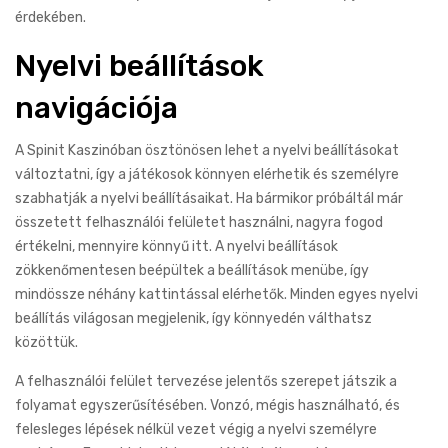
érdekében.
Nyelvi beállítások
navigációja
A Spinit Kaszinóban ösztönösen lehet a nyelvi beállításokat
változtatni, így a játékosok könnyen elérhetik és személyre
szabhatják a nyelvi beállításaikat. Ha bármikor próbáltál már
összetett felhasználói felületet használni, nagyra fogod
értékelni, mennyire könnyű itt. A nyelvi beállítások
zökkenőmentesen beépültek a beállítások menübe, így
mindössze néhány kattintással elérhetők. Minden egyes nyelvi
beállítás világosan megjelenik, így könnyedén válthatsz
közöttük.
A felhasználói felület tervezése jelentős szerepet játszik a
folyamat egyszerűsítésében. Vonzó, mégis használható, és
felesleges lépések nélkül vezet végig a nyelvi személyre