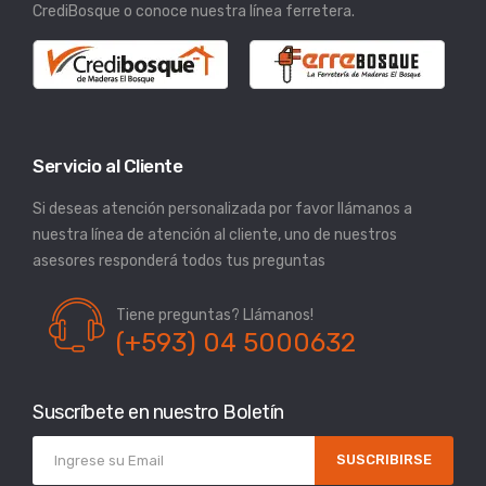
CrediBosque o conoce nuestra línea ferretera.
Servicio al Cliente
Si deseas atención personalizada por favor llámanos a
nuestra línea de atención al cliente, uno de nuestros
asesores responderá todos tus preguntas
Tiene preguntas? Llámanos!
(+593) 04 5000632
Suscríbete en nuestro Boletín
SUSCRIBIRSE