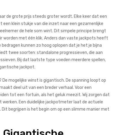
ar de grote prijs steeds groter wordt. Elke keer dat een
een klein stukje van die inzet naar een gezamenlijke
 deelnemer de hele som wint. Dit simpele principe brengt
ir worden met één klik. Anders dan vaste jackpots heeft
bedragen kunnen zo hoog oplopen dat je het je bijna
biedt twee soorten: standalone progressieven, die aan
ssieven. Bij dat laatste type voeden meerdere spellen,
gantische jackpot.
? De mogelijke winst is gigantisch. De spanning loopt op
e maakt deel uit van een breder verhaal. Voor een
eiden tot een fortuin, als het geluk meezit. Wij zorgen dat
nt werken. Een duidelijke jackpotmeter laat de actuele
. Dit begrijpen is het begin om op een slimme manier met
 Gigantische