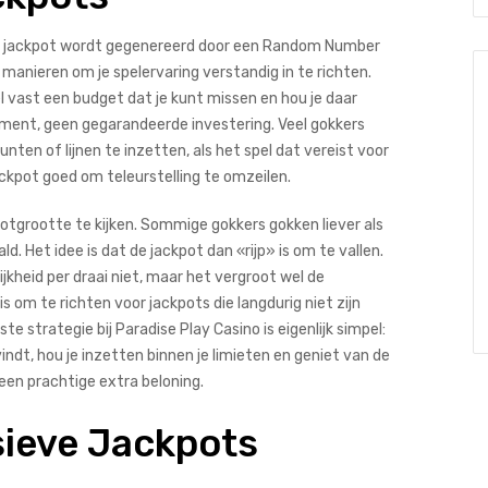
eve jackpot wordt gegenereerd door een Random Number
r manieren om je spelervaring verstandig in te richten.
el vast een budget dat je kunt missen en hou je daar
ement, geen gegarandeerde investering. Veel gokkers
en of lijnen te inzetten, als het spel dat vereist voor
jackpot goed om teleurstelling te omzeilen.
potgrootte te kijken. Sommige gokkers gokken liever als
. Het idee is dat de jackpot dan «rijp» is om te vallen.
ijkheid per draai niet, maar het vergroot wel de
 om te richten voor jackpots die langdurig niet zijn
e strategie bij Paradise Play Casino is eigenlijk simpel:
vindt, hou je inzetten binnen je limieten en geniet van de
 een prachtige extra beloning.
sieve Jackpots