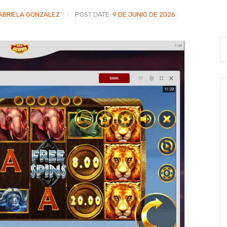
BRIELA GONZALEZ
POST DATE:
9 DE JUNIO DE 2026