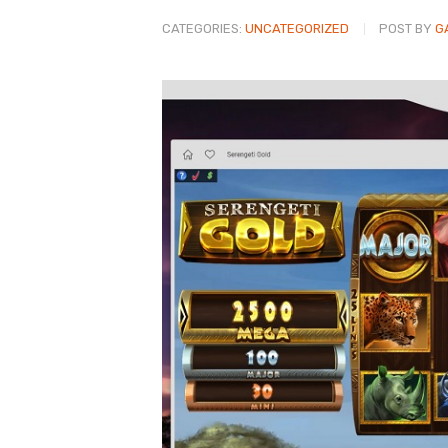
CATEGORIES:
UNCATEGORIZED
POST BY
GA