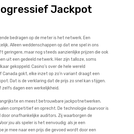
rogressief Jackpot
ijgende bedragen op de meter is het netwerk. Een
elijk. Alleen weddenschappen op dat ene spel in ons
 geringere, maar nog steeds aanzienlijke prijzen die ook
n uit een gedeeld netwerk. Hier zijn talloze, soms
kaar gekoppeld. Casino’s over de hele wereld
of Canada gokt, elke inzet op zo’n variant draagt een
t. Dat is de verklaring dat de prijs zo snel kan stijgen.
 zelfs dagen een werkelijkheid.
mvangrijkste en meest betrouwbare jackpotnetwerken.
behalen competitief en oprecht. De technologie daarvoor is
door onafhankelijke auditors. Zij waarborgen de
oor jou als speler is het eenvoudig: als je een
e je mee naar een prijs die gevoed wordt door een