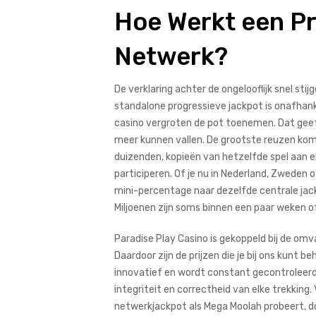
Hoe Werkt een P
Netwerk?
De verklaring achter de ongelooflijk snel st
standalone progressieve jackpot is onafhank
casino vergroten de pot toenemen. Dat geeft
meer kunnen vallen. De grootste reuzen kome
duizenden, kopieën van hetzelfde spel aan el
participeren. Of je nu in Nederland, Zweden 
mini-percentage naar dezelfde centrale jackpo
Miljoenen zijn soms binnen een paar weken of
Paradise Play Casino is gekoppeld bij de o
Daardoor zijn de prijzen die je bij ons kunt 
innovatief en wordt constant gecontroleerd 
integriteit en correctheid van elke trekking. V
netwerkjackpot als Mega Moolah probeert, do