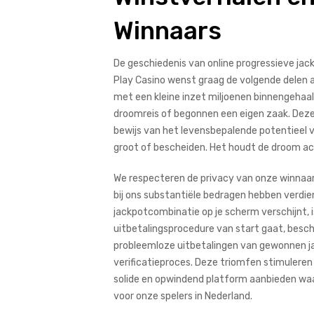
Winnaars
De geschiedenis van online progressieve jack
Play Casino wenst graag de volgende delen 
met een kleine inzet miljoenen binnengehaa
droomreis of begonnen een eigen zaak. Deze v
bewijs van het levensbepalende potentieel v
groot of bescheiden. Het houdt de droom act
We respecteren de privacy van onze winnaa
bij ons substantiële bedragen hebben verdie
jackpotcombinatie op je scherm verschijnt, 
uitbetalingsprocedure van start gaat, besc
probleemloze uitbetalingen van gewonnen ja
verificatieproces. Deze triomfen stimuleren
solide en opwindend platform aanbieden waa
voor onze spelers in Nederland.