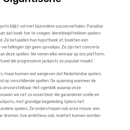
pots blijkt vol met bijzondere succesverhalen. Paradise
aan dat boek toe te voegen. Wereldwijd hebben spelers
ld. Ze betaalden hun hypotheek af, boekten een
ertellingen zijn geen sprookjes. Ze zijn het concrete
an deze spellen. We vieren elke winnaar op ons platform,
ueel die progressieve jackpots zo populair maakt.
rs, maar kunnen wel aangeven dat Nederlandse spelers
nd op verschillende spellen. De spanning wanneer de
is onvoorstelbaar. Het ogenblik waarop onze
houwen we net zo essentieel. We garanderen snelle en
ckpots, met grondige begeleiding tijdens het
 andere spelers. Ze onderstrepen ook onze missie: een
r dromen, hoe ambitieus ook, realiteit kunnen worden