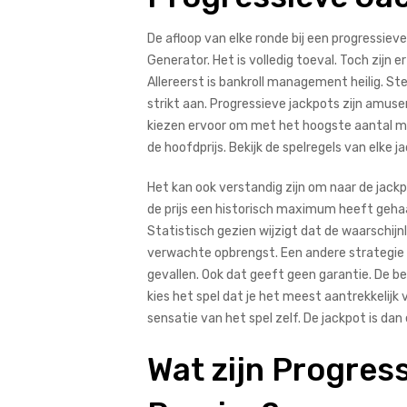
De afloop van elke ronde bij een progressi
Generator. Het is volledig toeval. Toch zijn e
Allereerst is bankroll management heilig. St
strikt aan. Progressieve jackpots zijn amus
kiezen ervoor om met het hoogste aantal munt
de hoofdprijs. Bekijk de spelregels van elke 
Het kan ook verstandig zijn om naar de jack
de prijs een historisch maximum heeft gehaald
Statistisch gezien wijzigt dat de waarschijnl
verwachte opbrengst. Een andere strategie is
gevallen. Ook dat geeft geen garantie. De best
kies het spel dat je het meest aantrekkelijk 
sensatie van het spel zelf. De jackpot is dan
Wat zijn Progres