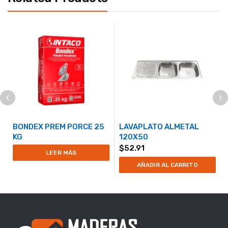
BONDEX PREM PORCE 25
LAVAPLATO ALMETAL
KG
120X50
$
52.91
LEER MÁS
AÑADIR AL CARRITO