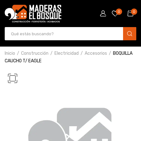
0
0
Inicio
Construcción
Electricidad
Accesorios
BOQUILLA
CAUCHO T/ EAGLE