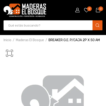
0
0
Inicio
Maderas El Bosque
BREAKER G.E. P/CAJA 2P X 50 AM