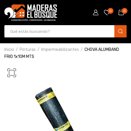
0
0
Inicio
Pinturas
Impermeabilizantes
CHOVA ALUMBAND
FRIO 1x10M MTS