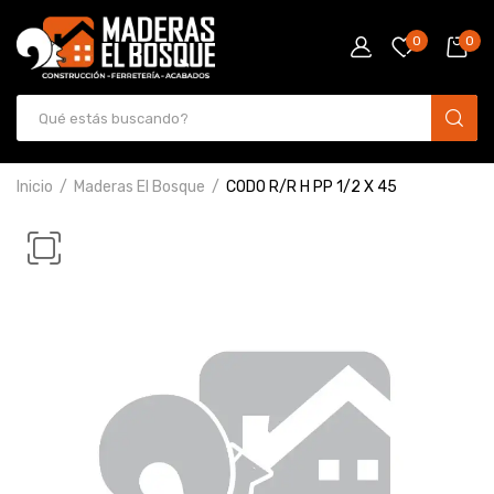
0
0
Inicio
Maderas El Bosque
CODO R/R H PP 1/2 X 45