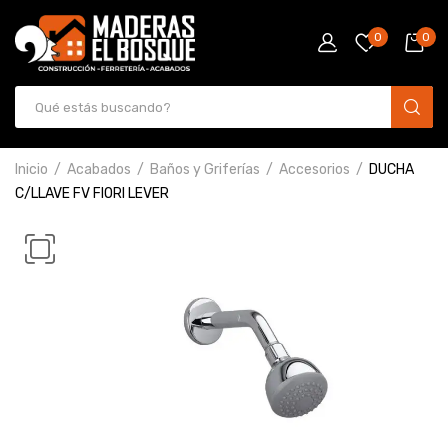
0
0
Inicio
Acabados
Baños y Griferías
Accesorios
DUCHA
C/LLAVE FV FIORI LEVER