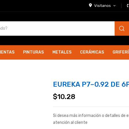
Visítanos
IENTAS
PINTURAS
METALES
CERÁMICAS
GRIFER
EUREKA P7–0.92 DE 6
$
10.28
Si desea más información o detalles de 
atención al cliente