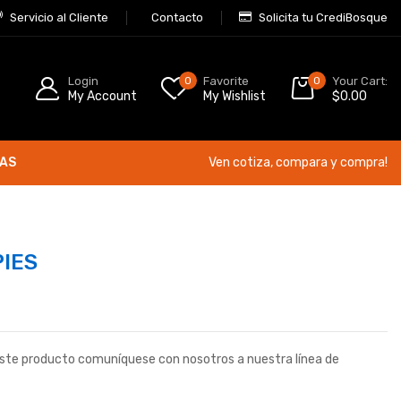
Servicio al Cliente
Contacto
Solicita tu CrediBosque
Login
0
Favorite
0
Your Cart:
My Account
My Wishlist
$
0.00
ÍAS
Ven cotiza, compara y compra!
PIES
este producto comuníquese con nosotros a nuestra línea de