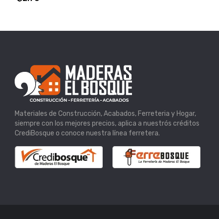
Materiales de Construcción, Acabados, Ferreteria y Hogar,
siempre con los mejores precios, aplica a nuestrós créditos
CrediBosque o conoce nuestra línea ferretera.