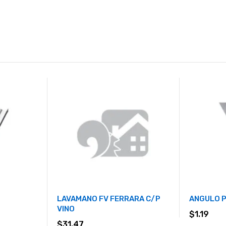
LAVAMANO FV FERRARA C/P
ANGULO 
VINO
$
1.19
$
31.47