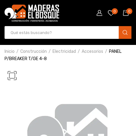
0
0
Inicio
Construcción
Electricidad
Accesorios
PANEL
P/BREAKER T/GE 4-8