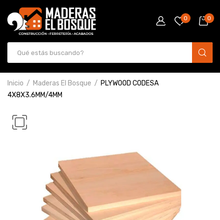
0
0
Inicio
Maderas El Bosque
PLYWOOD CODESA
4X8X3.6MM/4MM