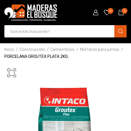
0
0
Inicio
Construcción
Cementicios
Morteros para juntas
PORCELANA GROUTEX PLATA 2KG.