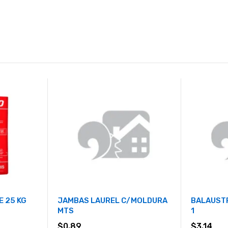
 25 KG
JAMBAS LAUREL C/MOLDURA
BALAUST
MTS
1
$
0.89
$
3.14