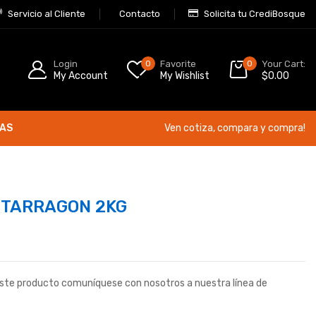
Servicio al Cliente
Contacto
Solicita tu CrediBosque
Login
0
Favorite
0
Your Cart:
My Account
My Wishlist
$
0.00
ÍAS
Ven cotiza, compara y compra!
 TARRAGON 2KG
este producto comuníquese con nosotros a nuestra línea de