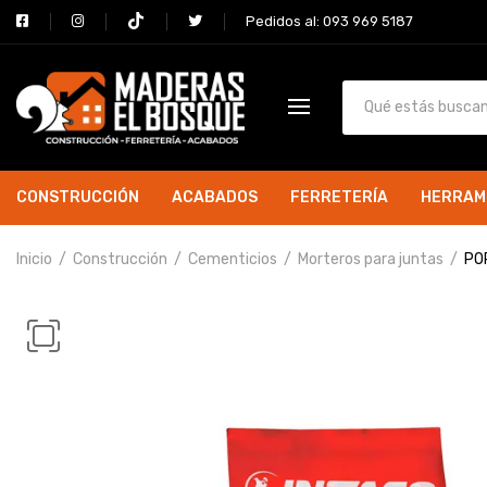
Pedidos al: 093 969 5187
CONSTRUCCIÓN
ACABADOS
FERRETERÍA
HERRAM
Inicio
Construcción
Cementicios
Morteros para juntas
PO