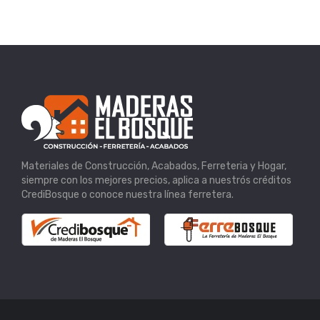
Materiales de Construcción, Acabados, Ferreteria y Hogar,
siempre con los mejores precios, aplica a nuestrós créditos
CrediBosque o conoce nuestra línea ferretera.