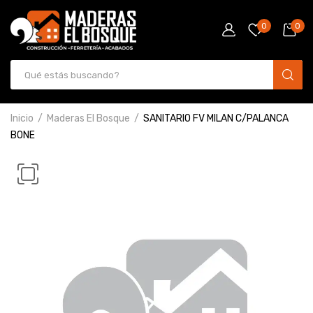
0
0
Inicio
Maderas El Bosque
SANITARIO FV MILAN C/PALANCA
BONE