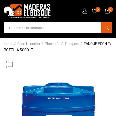
0
0
Inicio
Construcción
Plomería
Tanques
TANQUE ECON T/
BOTELLA 5000 LT