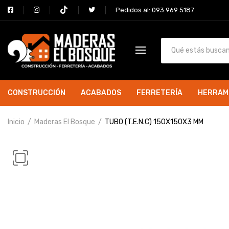
Pedidos al: 093 969 5187
CONSTRUCCIÓN
ACABADOS
FERRETERÍA
HERRAM
Inicio
Maderas El Bosque
TUBO (T.E.N.C) 150X150X3 MM