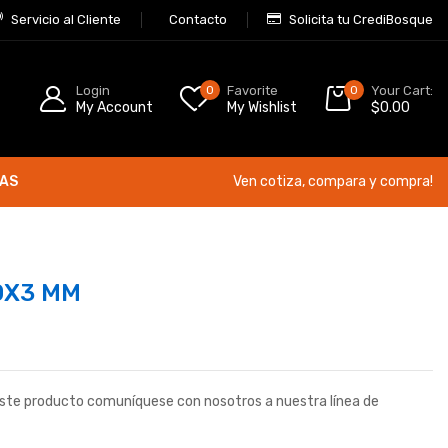
Servicio al Cliente
Contacto
Solicita tu CrediBosque
Login
0
Favorite
0
Your Cart:
My Account
My Wishlist
$
0.00
ÍAS
Ven cotiza, compara y compra!
50X3 MM
este producto comuníquese con nosotros a nuestra línea de