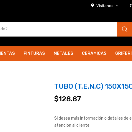
Visítanos
IENTAS
PINTURAS
METALES
CERÁMICAS
GRIFER
TUBO (T.E.N.C) 150X1
$
128.87
Si desea más información o detalles de 
atención al cliente