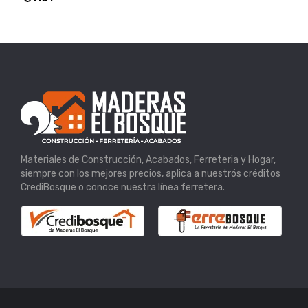
Materiales de Construcción, Acabados, Ferreteria y Hogar,
siempre con los mejores precios, aplica a nuestrós créditos
CrediBosque o conoce nuestra línea ferretera.