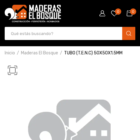
0
0
Inicio
Maderas El Bosque
TUBO (T.E.N.C) 50X50X1.5MM