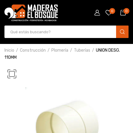
0
0
Inicio
Construcción
Plomería
Tuberías
UNION DESG.
110MM