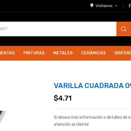
Visítanos
IENTAS
PINTURAS
METALES
CERÁMICAS
GRIFER
VARILLA CUADRADA 0
$
4.71
Si desea más información o detalles de 
atención al cliente