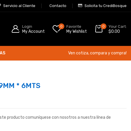
Servicio al Cliente
Contacto
Solicita tu CrediBosque
Login
0
Favorite
0
Your Cart:
My Account
My Wishlist
$
0.00
ÍAS
Ven cotiza, compara y compra!
9MM * 6MTS
este producto comuníquese con nosotros a nuestra línea de