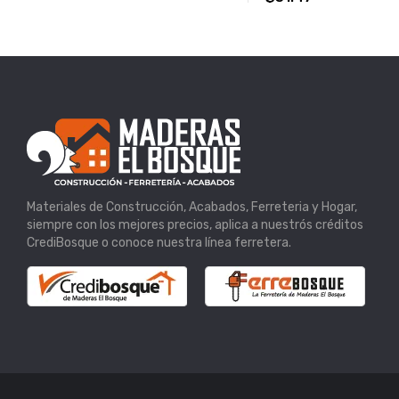
Materiales de Construcción, Acabados, Ferreteria y Hogar,
siempre con los mejores precios, aplica a nuestrós créditos
CrediBosque o conoce nuestra línea ferretera.