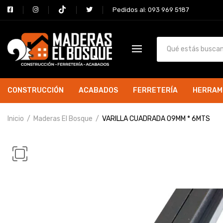
Pedidos al: 093 969 5187
CONSTRUCCIÓN
ACABADOS
FERRETERÍA
HERRAM
Inicio
Maderas El Bosque
VARILLA CUADRADA 09MM * 6MTS