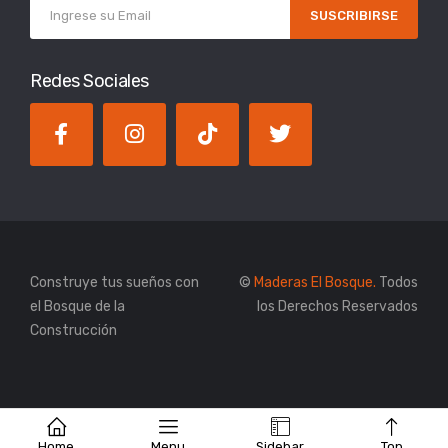
SUSCRIBIRSE
Redes Sociales
Construye tus sueños con
©
Maderas El Bosque.
Todos
el Bosque de la
los Derechos Reservados
Construcción
Home
Menu
Sidebar
Top