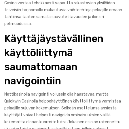
Casino vastaa tehokkaasti vapautta rakastavien yksilöiden
toiveisiin tarjoamalla mukautuvia vaihtoehtoja pelaajille omaan
tahtiinsa taaten samalla saavutettavuuden ja ilon eri
pelimuodoissa.
Käyttäjäystävällinen
käyttöliittymä
saumattomaan
navigointiin
Nettikasinolla navigointi voi usein olla haastavaa, mutta
Quickwin Casinolla helppokäyttöinen käyttöliittymä varmistaa
pelaajille sujuvan kokemuksen. Selkeän asettelunsa ansiosta
käyttäjät voivat helposti navigoida ominaisuuksien välillä
kokematta oloaan kuormitetuksi. Jokainen osio on rakennettu
yksinkertaista navigointia silmällä pitäen, jolloin pelaajat