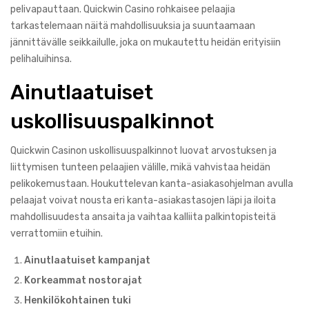
pelivapauttaan. Quickwin Casino rohkaisee pelaajia
tarkastelemaan näitä mahdollisuuksia ja suuntaamaan
jännittävälle seikkailulle, joka on mukautettu heidän erityisiin
pelihaluihinsa.
Ainutlaatuiset
uskollisuuspalkinnot
Quickwin Casinon uskollisuuspalkinnot luovat arvostuksen ja
liittymisen tunteen pelaajien välille, mikä vahvistaa heidän
pelikokemustaan. Houkuttelevan kanta-asiakasohjelman avulla
pelaajat voivat nousta eri kanta-asiakastasojen läpi ja iloita
mahdollisuudesta ansaita ja vaihtaa kalliita palkintopisteitä
verrattomiin etuihin.
Ainutlaatuiset kampanjat
Korkeammat nostorajat
Henkilökohtainen tuki