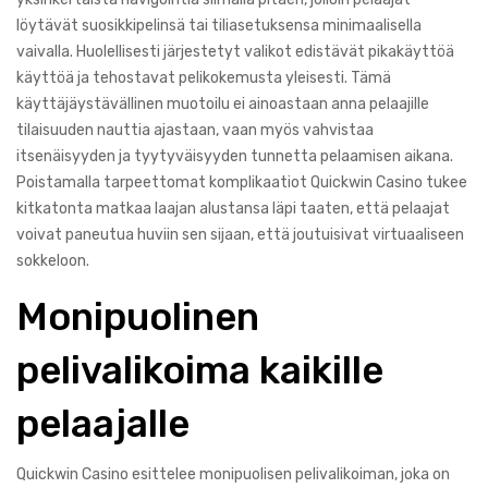
löytävät suosikkipelinsä tai tiliasetuksensa minimaalisella
vaivalla. Huolellisesti järjestetyt valikot edistävät pikakäyttöä
käyttöä ja tehostavat pelikokemusta yleisesti. Tämä
käyttäjäystävällinen muotoilu ei ainoastaan anna pelaajille
tilaisuuden nauttia ajastaan, vaan myös vahvistaa
itsenäisyyden ja tyytyväisyyden tunnetta pelaamisen aikana.
Poistamalla tarpeettomat komplikaatiot Quickwin Casino tukee
kitkatonta matkaa laajan alustansa läpi taaten, että pelaajat
voivat paneutua huviin sen sijaan, että joutuisivat virtuaaliseen
sokkeloon.
Monipuolinen
pelivalikoima kaikille
pelaajalle
Quickwin Casino esittelee monipuolisen pelivalikoiman, joka on