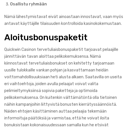
Osallistu ryhmään
Nämä lähestymistavat eivät ainoastaan innostavat, vaan myös
antavat käyttäjille tilaisuuden kontrolloida kasinokokemustaan.
Aloitusbonuspaketit
Quickwin Casinon tervetuliaisbonuspaketit tarjoavat pelaajille
jännittävän tavan aloittaa pelikokemuksensa. Nämä
kiinnostavat tervetuliaisbonukset on kehitetty tarjoamaan
uusille tulokkaille vankan pohjan ja kasvattamaan heidän
voittomahdollisuuksiaan heti alusta alkaen. Saatavilla on useita
eri vaihtoehtoja, joiden avulla pelaajat voivat valita
pelimieltymyksiinsä sopivia paketteja ja optimoida
pelikokemuksensa. On kuitenkin välttämätöntä olla tietoinen
näihin kampanjoihin liittyvistä bonusten kierrätyssäännöistä.
Näiden ehtojen käsittäminen auttaa pelaajia tekemään
informoituja päätöksiä ja varmistaa, että he voivat iloita
bonuksistaan kokonaisuudessaan samalla kun he etsivät