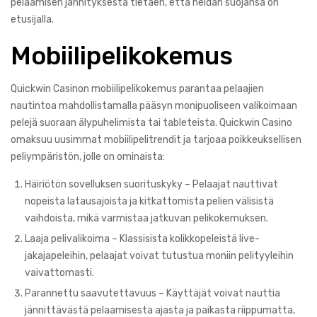
pelaamisen jännityksestä tietäen, että heidän suojansa on
etusijalla.
Mobiilipelikokemus
Quickwin Casinon mobiilipelikokemus parantaa pelaajien
nautintoa mahdollistamalla pääsyn monipuoliseen valikoimaan
pelejä suoraan älypuhelimista tai tableteista. Quickwin Casino
omaksuu uusimmat mobiilipelitrendit ja tarjoaa poikkeuksellisen
peliympäristön, jolle on ominaista:
Häiriötön sovelluksen suorituskyky – Pelaajat nauttivat
nopeista latausajoista ja kitkattomista pelien välisistä
vaihdoista, mikä varmistaa jatkuvan pelikokemuksen.
Laaja pelivalikoima – Klassisista kolikkopeleistä live-
jakajapeleihin, pelaajat voivat tutustua moniin pelityyleihin
vaivattomasti.
Parannettu saavutettavuus – Käyttäjät voivat nauttia
jännittävästä pelaamisesta ajasta ja paikasta riippumatta,