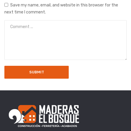
Save my name, email, and website in this browser for the
next time I comment.