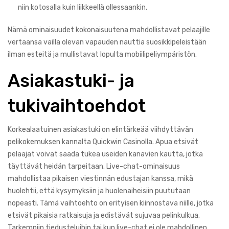
niin kotosalla kuin liikkeellä ollessaankin.
Nämä ominaisuudet kokonaisuutena mahdollistavat pelaajille
vertaansa vailla olevan vapauden nauttia suosikkipeleistään
ilman esteitä ja mullistavat lopulta mobiilipeliympäristön.
Asiakastuki- ja
tukivaihtoehdot
Korkealaatuinen asiakastuki on elintärkeää viihdyttävän
pelikokemuksen kannalta Quickwin Casinolla. Apua etsivät
pelaajat voivat saada tukea useiden kanavien kautta, jotka
täyttävät heidän tarpeitaan. Live-chat-ominaisuus
mahdollistaa pikaisen viestinnän edustajan kanssa, mikä
huolehtii, että kysymyksiin ja huolenaiheisiin puututaan
nopeasti. Tämä vaihtoehto on erityisen kiinnostava niille, jotka
etsivät pikaisia ratkaisuja ja edistävät sujuvaa pelinkulkua.
Tarkempiin tiedusteluihin tai kun live-chat ei ole mahdollinen,