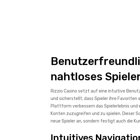
Benutzerfreundli
nahtloses Spiele
Rizzio Casino setzt auf eine intuitive Benut
und sicherstellt, dass Spieler ihre Favoriten
Plattform verbessern das Spielerlebnis und 
Konten zuzugreifen und zu spielen. Dieser S
neue Spieler an, sondern festigt auch die K
Intuitives Navigati