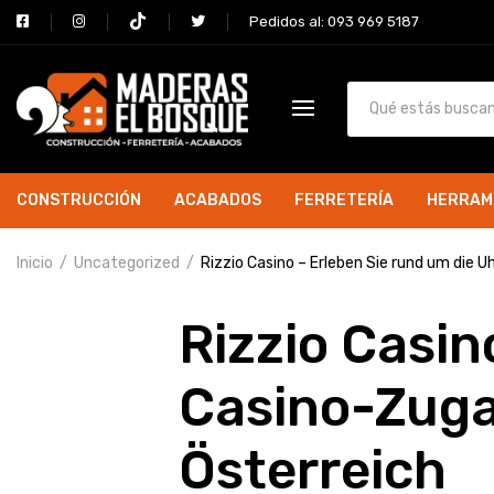
Pedidos al: 093 969 5187
CONSTRUCCIÓN
ACABADOS
FERRETERÍA
HERRAM
Inicio
Uncategorized
Rizzio Casino – Erleben Sie rund um die 
Rizzio Casin
Casino-Zuga
Österreich