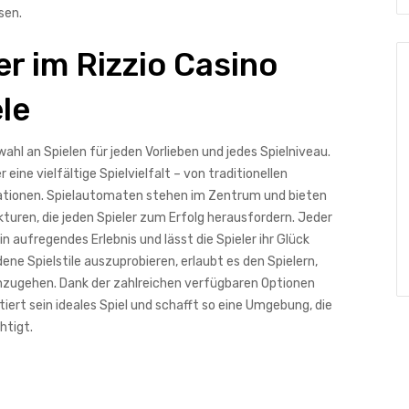
sen.
er im Rizzio Casino
le
wahl an Spielen für jeden Vorlieben und jedes Spielniveau.
eine vielfältige Spielvielfalt – von traditionellen
vationen. Spielautomaten stehen im Zentrum und bieten
ren, die jeden Spieler zum Erfolg herausfordern. Jeder
 aufregendes Erlebnis und lässt die Spieler ihr Glück
ene Spielstile auszuprobieren, erlaubt es den Spielern,
hzugehen. Dank der zahlreichen verfügbaren Optionen
tiert sein ideales Spiel und schafft so eine Umgebung, die
htigt.