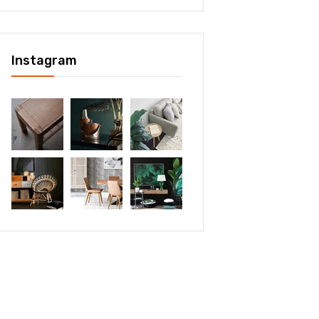
Instagram