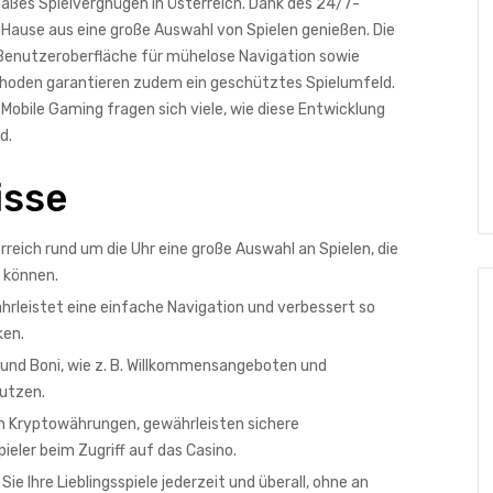
mäßes Spielvergnügen in Österreich. Dank des 24/7-
Hause aus eine große Auswahl von Spielen genießen. Die
 Benutzeroberfläche für mühelose Navigation sowie
hoden garantieren zudem ein geschütztes Spielumfeld.
obile Gaming fragen sich viele, wie diese Entwicklung
d.
isse
erreich rund um die Uhr eine große Auswahl an Spielen, die
 können.
hrleistet eine einfache Navigation und verbessert so
ken.
 und Boni, wie z. B. Willkommensangeboten und
nutzen.
h Kryptowährungen, gewährleisten sichere
ieler beim Zugriff auf das Casino.
e Ihre Lieblingsspiele jederzeit und überall, ohne an