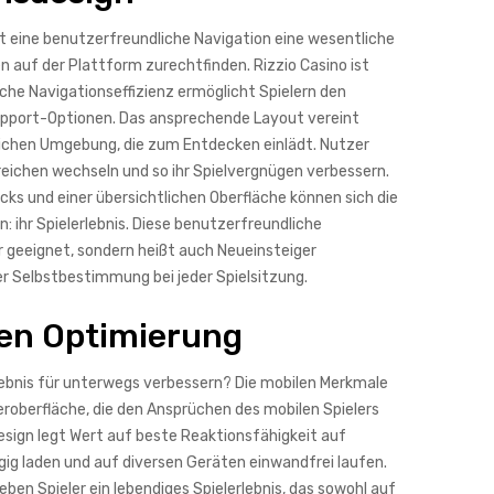
elt eine benutzerfreundliche Navigation eine wesentliche
n auf der Plattform zurechtfinden. Rizzio Casino ist
iche Navigationseffizienz ermöglicht Spielern den
 Support-Optionen. Das ansprechende Layout vereint
dlichen Umgebung, die zum Entdecken einlädt. Nutzer
ichen wechseln und so ihr Spielvergnügen verbessern.
icks und einer übersichtlichen Oberfläche können sich die
: ihr Spielerlebnis. Diese benutzerfreundliche
er geeignet, sondern heißt auch Neueinsteiger
r Selbstbestimmung bei jeder Spielsitzung.
en Optimierung
lebnis für unterwegs verbessern? Die mobilen Merkmale
eroberfläche, die den Ansprüchen des mobilen Spielers
esign legt Wert auf beste Reaktionsfähigkeit auf
gig laden und auf diversen Geräten einwandfrei laufen.
ben Spieler ein lebendiges Spielerlebnis, das sowohl auf