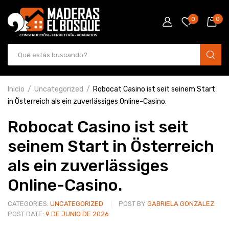
0
0
Inicio
Uncategorized
Robocat Casino ist seit seinem Start
in Österreich als ein zuverlässiges Online-Casino.
Robocat Casino ist seit
seinem Start in Österreich
als ein zuverlässiges
Online-Casino.
CATEGORIES:
UNCATEGORIZED
POST BY
GABRIELA GONZALEZ
POST DATE:
9 DE JUNIO DE 2026