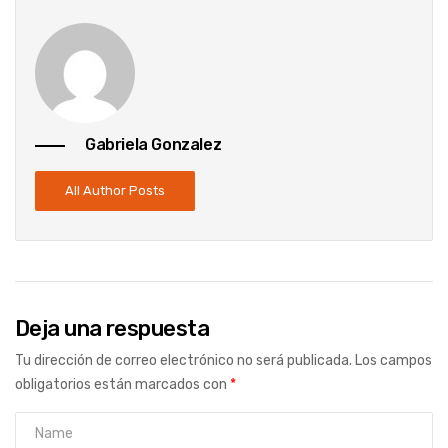
Gabriela Gonzalez
All Author Posts
Deja una respuesta
Tu dirección de correo electrónico no será publicada.
Los campos
obligatorios están marcados con
*