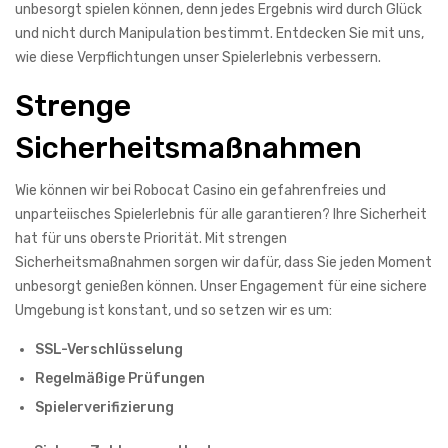
unbesorgt spielen können, denn jedes Ergebnis wird durch Glück
und nicht durch Manipulation bestimmt. Entdecken Sie mit uns,
wie diese Verpflichtungen unser Spielerlebnis verbessern.
Strenge
Sicherheitsmaßnahmen
Wie können wir bei Robocat Casino ein gefahrenfreies und
unparteiisches Spielerlebnis für alle garantieren? Ihre Sicherheit
hat für uns oberste Priorität. Mit strengen
Sicherheitsmaßnahmen sorgen wir dafür, dass Sie jeden Moment
unbesorgt genießen können. Unser Engagement für eine sichere
Umgebung ist konstant, und so setzen wir es um:
SSL-Verschlüsselung
Regelmäßige Prüfungen
Spielerverifizierung