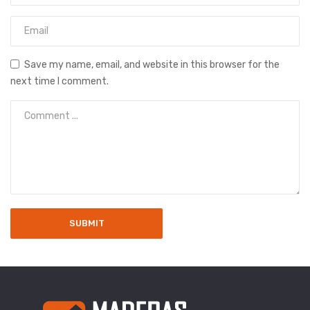
Save my name, email, and website in this browser for the
next time I comment.