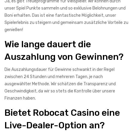
Ja, es gibt Treueprogramme für Vielspieler. Wir können durch
unser Spiel Punkte sammeln und so exklusive Belohnungen und
Boni erhalten. Das ist eine fantastische Möglichkeit, unser
Spielerlebnis zu steigern und gemeinsam zusätzliche Vorteile zu
genießen!
Wie lange dauert die
Auszahlung von Gewinnen?
Die Auszahlungsdauer für Gewinne schwankt in der Regel
zwischen 24 Stunden und mehreren Tagen, je nach
ausgewählter Methode. Wir schätzen die Transparenz und
Geschwindigkeit, da wir so stets die Kontrolle über unsere
Finanzen haben.
Bietet Robocat Casino eine
Live-Dealer-Option an?