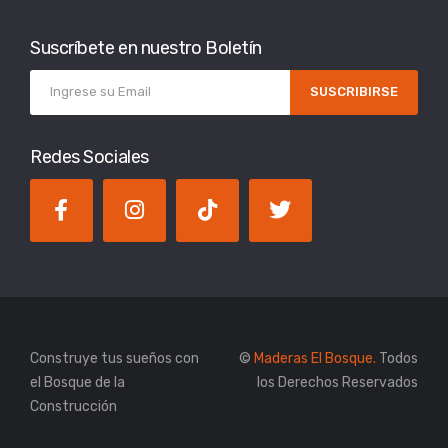
Suscríbete en nuestro Boletín
SUSCRIBIRSE
Redes Sociales
Construye tus sueños con
©
Maderas El Bosque.
Todos
el Bosque de la
los Derechos Reservados
Construcción