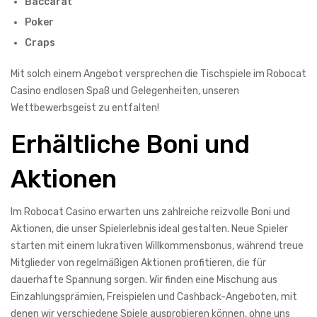
Baccarat
Poker
Craps
Mit solch einem Angebot versprechen die Tischspiele im Robocat
Casino endlosen Spaß und Gelegenheiten, unseren
Wettbewerbsgeist zu entfalten!
Erhältliche Boni und
Aktionen
Im Robocat Casino erwarten uns zahlreiche reizvolle Boni und
Aktionen, die unser Spielerlebnis ideal gestalten. Neue Spieler
starten mit einem lukrativen Willkommensbonus, während treue
Mitglieder von regelmäßigen Aktionen profitieren, die für
dauerhafte Spannung sorgen. Wir finden eine Mischung aus
Einzahlungsprämien, Freispielen und Cashback-Angeboten, mit
denen wir verschiedene Spiele ausprobieren können, ohne uns