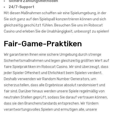
Sichere Zahlungsmethoden
24/7-Support
Mit diesen Maßnahmen schaffen wir eine Spielumgebung, in der
Sie sich ganz auf den Spielspaß konzentrieren können und sich
gleichzeitig geschützt fühlen. Besuchen Sie uns im Robocat
Casino und erleben Sie die Unabhängigkeit, unbesorgt zu spielen!
Fair-Game-Praktiken
Wir garantieren Ihnen eine sichere Umgebung durch strenge
Sicherheitsmaßnahmen und legen gleichzeitig größten Wert auf
faire Spielpraktiken im Robocat Casino. Wir sind überzeugt, dass
jeder Spieler Offenheit und Ehrlichkeit beim Spielen verdient.
Deshalb verwenden wir Random Number Generators, um
sicherzustellen, dass alle Ergebnisse absolut randomisiert und
fair sind. Darüber hinaus werden unsere Spiele regelmäßig von
neutralen Stellen geprüft, sodass Sie darauf vertrauen können,
dass sie den Branchenstandards entsprechen. Wir fördern
verantwortungsvolles Spielen und ermutigen alle, unsere