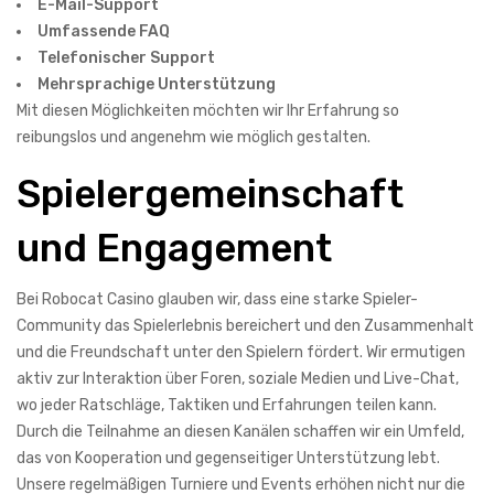
E-Mail-Support
Umfassende FAQ
Telefonischer Support
Mehrsprachige Unterstützung
Mit diesen Möglichkeiten möchten wir Ihr Erfahrung so
reibungslos und angenehm wie möglich gestalten.
Spielergemeinschaft
und Engagement
Bei Robocat Casino glauben wir, dass eine starke Spieler-
Community das Spielerlebnis bereichert und den Zusammenhalt
und die Freundschaft unter den Spielern fördert. Wir ermutigen
aktiv zur Interaktion über Foren, soziale Medien und Live-Chat,
wo jeder Ratschläge, Taktiken und Erfahrungen teilen kann.
Durch die Teilnahme an diesen Kanälen schaffen wir ein Umfeld,
das von Kooperation und gegenseitiger Unterstützung lebt.
Unsere regelmäßigen Turniere und Events erhöhen nicht nur die