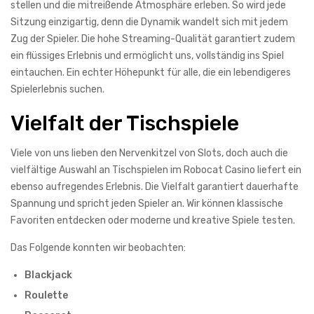
stellen und die mitreißende Atmosphäre erleben. So wird jede
Sitzung einzigartig, denn die Dynamik wandelt sich mit jedem
Zug der Spieler. Die hohe Streaming-Qualität garantiert zudem
ein flüssiges Erlebnis und ermöglicht uns, vollständig ins Spiel
eintauchen. Ein echter Höhepunkt für alle, die ein lebendigeres
Spielerlebnis suchen.
Vielfalt der Tischspiele
Viele von uns lieben den Nervenkitzel von Slots, doch auch die
vielfältige Auswahl an Tischspielen im Robocat Casino liefert ein
ebenso aufregendes Erlebnis. Die Vielfalt garantiert dauerhafte
Spannung und spricht jeden Spieler an. Wir können klassische
Favoriten entdecken oder moderne und kreative Spiele testen.
Das Folgende konnten wir beobachten:
Blackjack
Roulette