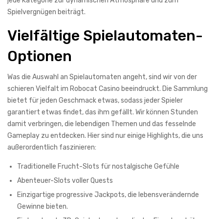
jede Kategorie zur dynamischen Atmosphäre und zum
Spielvergnügen beiträgt.
Vielfältige Spielautomaten-
Optionen
Was die Auswahl an Spielautomaten angeht, sind wir von der
schieren Vielfalt im Robocat Casino beeindruckt. Die Sammlung
bietet für jeden Geschmack etwas, sodass jeder Spieler
garantiert etwas findet, das ihm gefällt. Wir können Stunden
damit verbringen, die lebendigen Themen und das fesselnde
Gameplay zu entdecken. Hier sind nur einige Highlights, die uns
außerordentlich faszinieren:
Traditionelle Frucht-Slots für nostalgische Gefühle
Abenteuer-Slots voller Quests
Einzigartige progressive Jackpots, die lebensverändernde
Gewinne bieten.