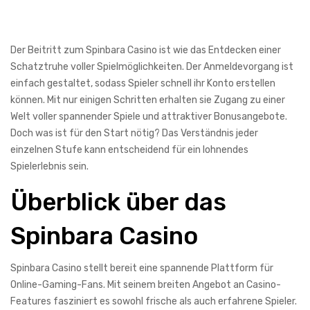
Der Beitritt zum Spinbara Casino ist wie das Entdecken einer
Schatztruhe voller Spielmöglichkeiten. Der Anmeldevorgang ist
einfach gestaltet, sodass Spieler schnell ihr Konto erstellen
können. Mit nur einigen Schritten erhalten sie Zugang zu einer
Welt voller spannender Spiele und attraktiver Bonusangebote.
Doch was ist für den Start nötig? Das Verständnis jeder
einzelnen Stufe kann entscheidend für ein lohnendes
Spielerlebnis sein.
Überblick über das
Spinbara Casino
Spinbara Casino stellt bereit eine spannende Plattform für
Online-Gaming-Fans. Mit seinem breiten Angebot an Casino-
Features fasziniert es sowohl frische als auch erfahrene Spieler.