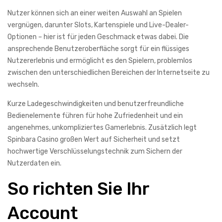
Nutzer können sich an einer weiten Auswahl an Spielen
vergnügen, darunter Slots, Kartenspiele und Live-Dealer-
Optionen – hier ist für jeden Geschmack etwas dabei. Die
ansprechende Benutzeroberfläche sorgt für ein flüssiges
Nutzererlebnis und ermöglicht es den Spielern, problemlos
zwischen den unterschiedlichen Bereichen der Internetseite zu
wechseln.
Kurze Ladegeschwindigkeiten und benutzerfreundliche
Bedienelemente führen für hohe Zufriedenheit und ein
angenehmes, unkompliziertes Gamerlebnis. Zusätzlich legt
Spinbara Casino großen Wert auf Sicherheit und setzt
hochwertige Verschlüsselungstechnik zum Sichern der
Nutzerdaten ein.
So richten Sie Ihr
Account