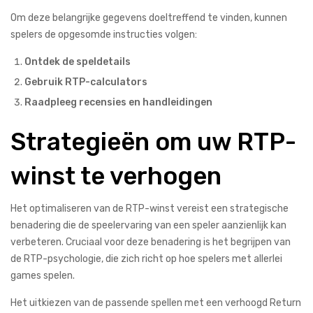
Om deze belangrijke gegevens doeltreffend te vinden, kunnen
spelers de opgesomde instructies volgen:
Ontdek de speldetails
Gebruik RTP-calculators
Raadpleeg recensies en handleidingen
Strategieën om uw RTP-
winst te verhogen
Het optimaliseren van de RTP-winst vereist een strategische
benadering die de speelervaring van een speler aanzienlijk kan
verbeteren. Cruciaal voor deze benadering is het begrijpen van
de RTP-psychologie, die zich richt op hoe spelers met allerlei
games spelen.
Het uitkiezen van de passende spellen met een verhoogd Return