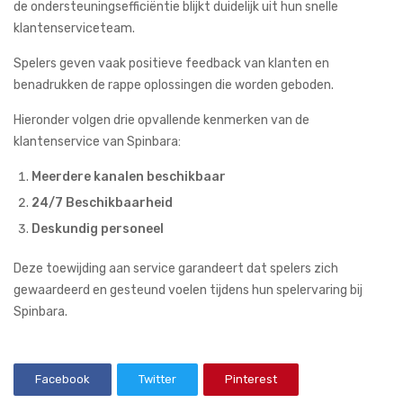
de ondersteuningsefficiëntie blijkt duidelijk uit hun snelle
klantenserviceteam.
Spelers geven vaak positieve feedback van klanten en
benadrukken de rappe oplossingen die worden geboden.
Hieronder volgen drie opvallende kenmerken van de
klantenservice van Spinbara:
Meerdere kanalen beschikbaar
24/7 Beschikbaarheid
Deskundig personeel
Deze toewijding aan service garandeert dat spelers zich
gewaardeerd en gesteund voelen tijdens hun spelervaring bij
Spinbara.
Facebook
Twitter
Pinterest