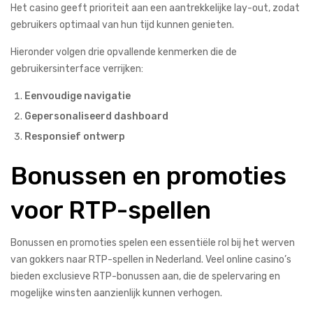
Het casino geeft prioriteit aan een aantrekkelijke lay-out, zodat
gebruikers optimaal van hun tijd kunnen genieten.
Hieronder volgen drie opvallende kenmerken die de
gebruikersinterface verrijken:
Eenvoudige navigatie
Gepersonaliseerd dashboard
Responsief ontwerp
Bonussen en promoties
voor RTP-spellen
Bonussen en promoties spelen een essentiële rol bij het werven
van gokkers naar RTP-spellen in Nederland. Veel online casino’s
bieden exclusieve RTP-bonussen aan, die de spelervaring en
mogelijke winsten aanzienlijk kunnen verhogen.