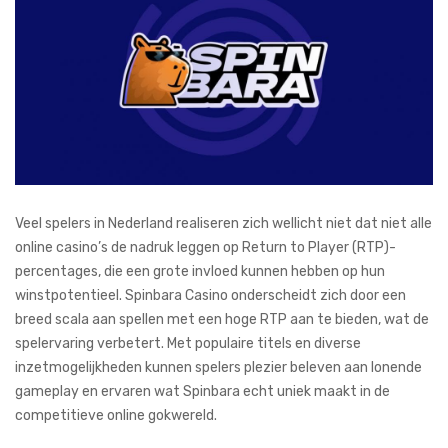
Veel spelers in Nederland realiseren zich wellicht niet dat niet alle
online casino’s de nadruk leggen op Return to Player (RTP)-
percentages, die een grote invloed kunnen hebben op hun
winstpotentieel.
Spinbara
Casino onderscheidt zich door een
breed scala aan spellen met een hoge RTP aan te bieden, wat de
spelervaring verbetert. Met populaire titels en diverse
inzetmogelijkheden kunnen spelers plezier beleven aan lonende
gameplay en ervaren wat Spinbara echt uniek maakt in de
competitieve online gokwereld.