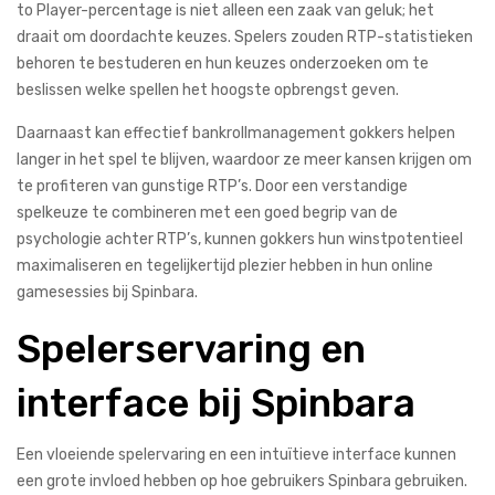
to Player-percentage is niet alleen een zaak van geluk; het
draait om doordachte keuzes. Spelers zouden RTP-statistieken
behoren te bestuderen en hun keuzes onderzoeken om te
beslissen welke spellen het hoogste opbrengst geven.
Daarnaast kan effectief bankrollmanagement gokkers helpen
langer in het spel te blijven, waardoor ze meer kansen krijgen om
te profiteren van gunstige RTP’s. Door een verstandige
spelkeuze te combineren met een goed begrip van de
psychologie achter RTP’s, kunnen gokkers hun winstpotentieel
maximaliseren en tegelijkertijd plezier hebben in hun online
gamesessies bij Spinbara.
Spelerservaring en
interface bij Spinbara
Een vloeiende spelervaring en een intuïtieve interface kunnen
een grote invloed hebben op hoe gebruikers Spinbara gebruiken.