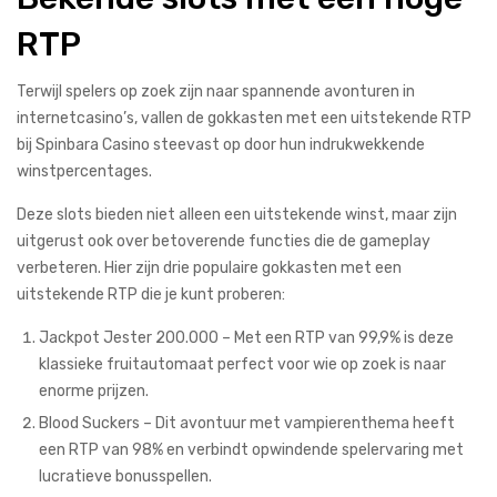
RTP
Terwijl spelers op zoek zijn naar spannende avonturen in
internetcasino’s, vallen de gokkasten met een uitstekende RTP
bij Spinbara Casino steevast op door hun indrukwekkende
winstpercentages.
Deze slots bieden niet alleen een uitstekende winst, maar zijn
uitgerust ook over betoverende functies die de gameplay
verbeteren. Hier zijn drie populaire gokkasten met een
uitstekende RTP die je kunt proberen:
Jackpot Jester 200.000 – Met een RTP van 99,9% is deze
klassieke fruitautomaat perfect voor wie op zoek is naar
enorme prijzen.
Blood Suckers – Dit avontuur met vampierenthema heeft
een RTP van 98% en verbindt opwindende spelervaring met
lucratieve bonusspellen.