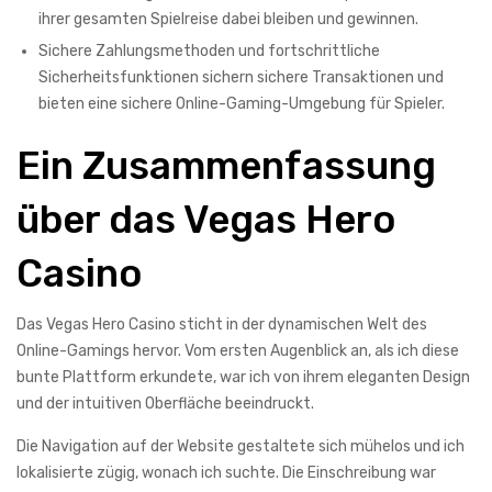
ihrer gesamten Spielreise dabei bleiben und gewinnen.
Sichere Zahlungsmethoden und fortschrittliche
Sicherheitsfunktionen sichern sichere Transaktionen und
bieten eine sichere Online-Gaming-Umgebung für Spieler.
Ein Zusammenfassung
über das Vegas Hero
Casino
Das Vegas Hero Casino sticht in der dynamischen Welt des
Online-Gamings hervor. Vom ersten Augenblick an, als ich diese
bunte Plattform erkundete, war ich von ihrem eleganten Design
und der intuitiven Oberfläche beeindruckt.
Die Navigation auf der Website gestaltete sich mühelos und ich
lokalisierte zügig, wonach ich suchte. Die Einschreibung war