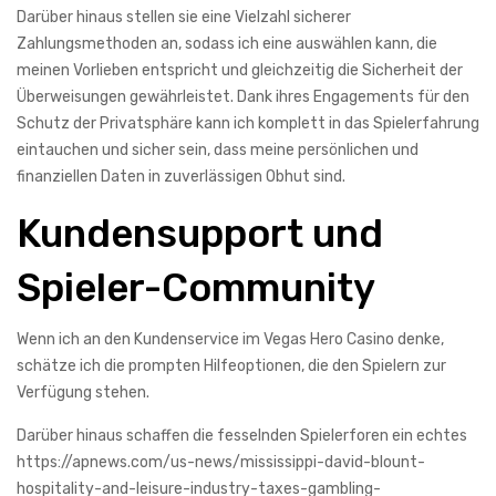
Darüber hinaus stellen sie eine Vielzahl sicherer
Zahlungsmethoden an, sodass ich eine auswählen kann, die
meinen Vorlieben entspricht und gleichzeitig die Sicherheit der
Überweisungen gewährleistet. Dank ihres Engagements für den
Schutz der Privatsphäre kann ich komplett in das Spielerfahrung
eintauchen und sicher sein, dass meine persönlichen und
finanziellen Daten in zuverlässigen Obhut sind.
Kundensupport und
Spieler-Community
Wenn ich an den Kundenservice im Vegas Hero Casino denke,
schätze ich die prompten Hilfeoptionen, die den Spielern zur
Verfügung stehen.
Darüber hinaus schaffen die fesselnden Spielerforen ein echtes
https://apnews.com/us-news/mississippi-david-blount-
hospitality-and-leisure-industry-taxes-gambling-