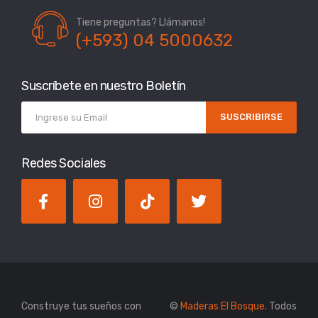
Tiene preguntas? Llámanos!
(+593) 04 5000632
Suscríbete en nuestro Boletín
SUSCRIBIRSE
Redes Sociales
Construye tus sueños con
©
Maderas El Bosque.
Todos