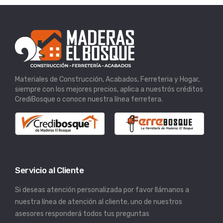
Materiales de Construcción, Acabados, Ferreteria y Hogar,
siempre con los mejores precios, aplica a nuestrós créditos
CrediBosque o conoce nuestra línea ferretera.
Servicio al Cliente
Si deseas atención personalizada por favor llámanos a
nuestra línea de atención al cliente, uno de nuestros
asesores responderá todos tus preguntas