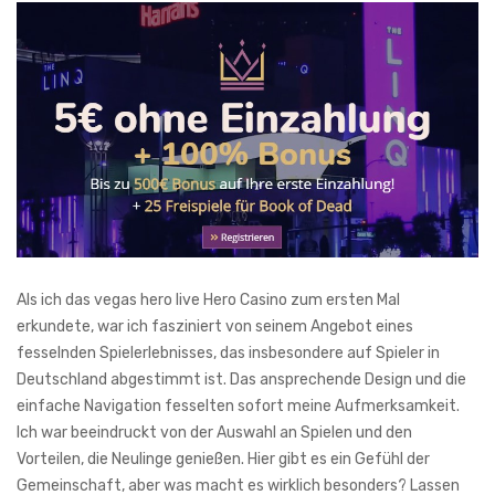
Als ich das
vegas hero live
Hero Casino zum ersten Mal
erkundete, war ich fasziniert von seinem Angebot eines
fesselnden Spielerlebnisses, das insbesondere auf Spieler in
Deutschland abgestimmt ist. Das ansprechende Design und die
einfache Navigation fesselten sofort meine Aufmerksamkeit.
Ich war beeindruckt von der Auswahl an Spielen und den
Vorteilen, die Neulinge genießen. Hier gibt es ein Gefühl der
Gemeinschaft, aber was macht es wirklich besonders? Lassen