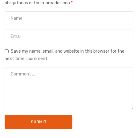
obligatorios están marcados con
*
Save my name, email, and website in this browser for the
next time I comment.