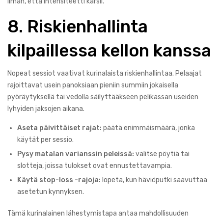
ilman, että intensiteetti kärsii.
8. Riskienhallinta
kilpaillessa kellon kanssa
Nopeat sessiot vaativat kurinalaista riskienhallintaa. Pelaajat
rajoittavat usein panoksiaan pieniin summiin jokaisella
pyöräytyksellä tai vedolla säilyttääkseen pelikassan useiden
lyhyiden jaksojen aikana.
Aseta päivittäiset rajat:
päätä enimmäismäärä, jonka
käytät per sessio.
Pysy matalan varianssin peleissä:
valitse pöytiä tai
slotteja, joissa tulokset ovat ennustettavampia.
Käytä stop-loss -rajoja:
lopeta, kun häviöputki saavuttaa
asetetun kynnyksen.
Tämä kurinalainen lähestymistapa antaa mahdollisuuden