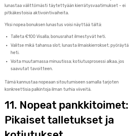
lunastaa välittömästi täytettyään kierrätysvaatimukset – ei
pitkäkestoisia aktivointivaiheita.
Yksi nopea bonuksen lunastus voisi näyttää tältä:
Talleta €100 Visalla; bonusrahat ilmestyvät heti.
Valitse mikä tahansa slot; lunasta ilmaiskierrokset; pyöräytä
heti.
Voita muutamassa minuutissa; kotiutusprosessi alkaa, jos
saavutat tavoitteen.
Tämä kannustaa nopeaan sitoutumiseen samalla tarjoten
konkreettisia palkintoja ilman turhia viiveitä.
11. Nopeat pankkitoimet:
Pikaiset talletukset ja
kotiutukset