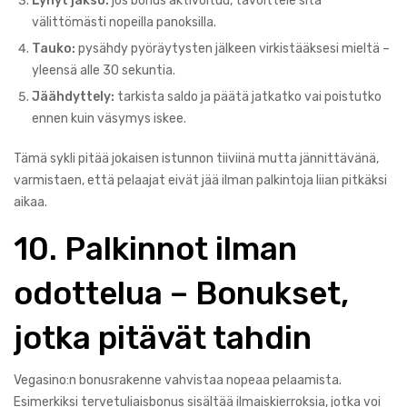
Lyhyt jakso:
jos bonus aktivoituu, tavoittele sitä
välittömästi nopeilla panoksilla.
Tauko:
pysähdy pyöräytysten jälkeen virkistääksesi mieltä –
yleensä alle 30 sekuntia.
Jäähdyttely:
tarkista saldo ja päätä jatkatko vai poistutko
ennen kuin väsymys iskee.
Tämä sykli pitää jokaisen istunnon tiiviinä mutta jännittävänä,
varmistaen, että pelaajat eivät jää ilman palkintoja liian pitkäksi
aikaa.
10. Palkinnot ilman
odottelua – Bonukset,
jotka pitävät tahdin
Vegasino:n bonusrakenne vahvistaa nopeaa pelaamista.
Esimerkiksi tervetuliaisbonus sisältää ilmaiskierroksia, jotka voi