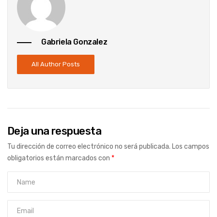
Gabriela Gonzalez
All Author Posts
Deja una respuesta
Tu dirección de correo electrónico no será publicada.
Los campos
obligatorios están marcados con
*