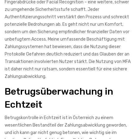
Fingerabdrücke oder Facial Recognition – eine weitere, schwer
zu umgehende Sicherheitsstufe schafft. Jeder
Authentifizierungsschritt verstärkt den Prozess und schreckt
potenzielle Bedrohungen ab. Es geht nicht nur um Komfort,
sondern um den Sicherung empfindlicher finanzieller Daten vor
unbefugtem Access. Meine umfassende Beschäftigung mit
Zahlungssystemen hat bewiesen, dass die Nutzung dieser
Protokolle Gefahren deutlich reduziert und das Glauben der an
Transaktionen involvierten Nutzer stärkt. Die Nutzung von MFA
ist daher nicht nur ratsam, sondern essentiell für eine sichere
Zahlungsabwicklung.
Betrugsüberwachung in
Echtzeit
Betrugskontrolle in Echtzeit ist in Österreich zu einem
wesentlichen Bestandteil der Zahlungsabwicklung geworden,
und ich kann gar nicht genug betonen, wie wichtig sie im