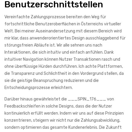
Benutzerschnittstellen
Vereinfachte Zahlungsprozesse bereiten den Weg für
fortschrittliche Benutzeroberflächen in Österreichs virtueller
Welt. Bei meiner Auseinandersetzung mit diesem Bereich wird
mir klar, dass anwenderorientiertes Design ausschlaggebend für
störungsfreien Abläufe ist. Wir alle sehnen uns nach
Interaktionen, die sich intuitiv und einfach anfühlen. Dank
intuitiver Navigation können Nutzer Transaktionen rasch und
ohne überflüssige Hürden durchführen. Ich achte Plattformen,
die Transparenz und Schlichtheit in den Vordergrund stellen, da
sie die geistige Beanspruchung reduzieren und die
Entscheidungsprozesse erleichtern.
Darüber hinaus gewährleistet die ___SPIN_176___ von
Feedbackschleifen in solche Designs, dass die der Nutzer
kontinuierlich erfüllt werden. Indem wir uns auf diese Prinzipien
konzentrieren, steigern wir nicht nur die Zahlungsabwicklung,
sondern optimieren das gesamte Kundenerlebnis. Die Zukunft