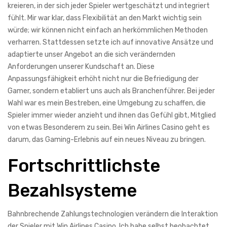
kreieren, in der sich jeder Spieler wertgeschätzt und integriert
fühlt. Mir war klar, dass Flexibilität an den Markt wichtig sein
würde; wir können nicht einfach an herkömmlichen Methoden
verharren. Stattdessen setzte ich auf innovative Ansätze und
adaptierte unser Angebot an die sich verändernden
Anforderungen unserer Kundschaft an. Diese
Anpassungsfähigkeit erhöht nicht nur die Befriedigung der
Gamer, sondern etabliert uns auch als Branchenführer. Bei jeder
Wahl war es mein Bestreben, eine Umgebung zu schaffen, die
Spieler immer wieder anzieht und ihnen das Gefühl gibt, Mitglied
von etwas Besonderem zu sein. Bei Win Airlines Casino geht es
darum, das Gaming-Erlebnis auf ein neues Niveau zu bringen.
Fortschrittlichste
Bezahlsysteme
Bahnbrechende Zahlungstechnologien verändern die Interaktion
der Spieler mit Win Airlines Casino. Ich habe selbst beobachtet,