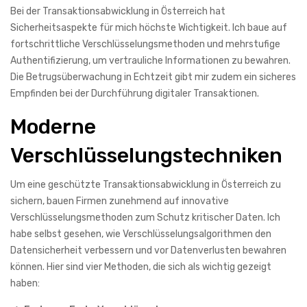
Bei der Transaktionsabwicklung in Österreich hat
Sicherheitsaspekte für mich höchste Wichtigkeit. Ich baue auf
fortschrittliche Verschlüsselungsmethoden und mehrstufige
Authentifizierung, um vertrauliche Informationen zu bewahren.
Die Betrugsüberwachung in Echtzeit gibt mir zudem ein sicheres
Empfinden bei der Durchführung digitaler Transaktionen.
Moderne
Verschlüsselungstechniken
Um eine geschützte Transaktionsabwicklung in Österreich zu
sichern, bauen Firmen zunehmend auf innovative
Verschlüsselungsmethoden zum Schutz kritischer Daten. Ich
habe selbst gesehen, wie Verschlüsselungsalgorithmen den
Datensicherheit verbessern und vor Datenverlusten bewahren
können. Hier sind vier Methoden, die sich als wichtig gezeigt
haben: