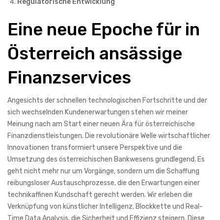
Regulatorische Entwicklung
Eine neue Epoche für in
Österreich ansässige
Finanzservices
Angesichts der schnellen technologischen Fortschritte und der
sich wechselnden Kundenerwartungen stehen wir meiner
Meinung nach am Start einer neuen Ära für österreichische
Finanzdienstleistungen. Die revolutionäre Welle wirtschaftlicher
Innovationen transformiert unsere Perspektive und die
Umsetzung des österreichischen Bankwesens grundlegend. Es
geht nicht mehr nur um Vorgänge, sondern um die Schaffung
reibungsloser Austauschprozesse, die den Erwartungen einer
technikaffinen Kundschaft gerecht werden. Wir erleben die
Verknüpfung von künstlicher Intelligenz, Blockkette und Real-
Time Data Analysis, die Sicherheit und Effizienz steigern. Diese