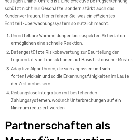
heutigen Online-Umfeld ist. Eine effektive Betrugserkennung
schützt nicht nur Geschäfte, sondern stärkt auch das
Kundenvertrauen. Hier erfahren Sie, was ein effizientes
Echtzeit-Überwachungssystem so nützlich macht:
Unmittelbare Warnmeldungen bei suspekten Aktivitäten
ermöglichen eine schnelle Reaktion.
Datengestützte Risikobewertung zur Beurteilung der
Legitimität von Transaktionen auf Basis historischer Muster.
Adaptive Algorithmen, die sich anpassen und sich
fortentwickeln und so die Erkennungsfähigkeiten im Laufe
der Zeit verbessern.
Reibungslose Integration mit bestehenden
Zahlungssystemen, wodurch Unterbrechungen auf ein
Minimum reduziert werden.
Partnerschaften als