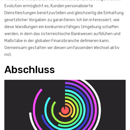
Evolution ermöglicht es, Kunden personalisierte
Dienstleistungen bereitzustellen und gleichzeitig die Einhaltung
gesetzlicher Vorgaben zu garantieren. Ich bin interessiert, wie
diese Wandlungen ein konkurrenzfähiges Umgebung schaffen
werden, in dem das österreichische Bankwesen aufblühen und
Maßstäbe in der globalen Finanzbranche definieren kann.
Gemeinsam gestalten wir diesen umfassenden Wechsel aktiv
mit.
Abschluss