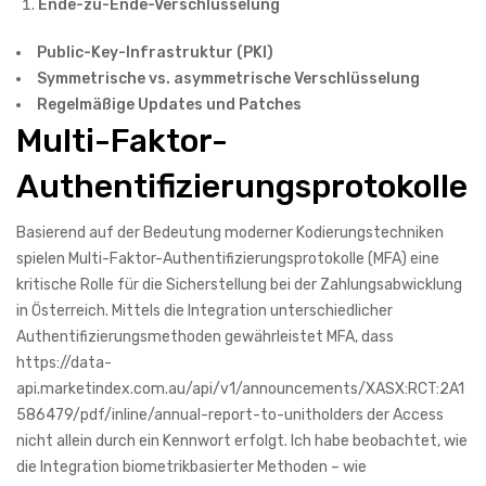
Ende-zu-Ende-Verschlüsselung
Public-Key-Infrastruktur (PKI)
Symmetrische vs. asymmetrische Verschlüsselung
Regelmäßige Updates und Patches
Multi-Faktor-
Authentifizierungsprotokolle
Basierend auf der Bedeutung moderner Kodierungstechniken
spielen Multi-Faktor-Authentifizierungsprotokolle (MFA) eine
kritische Rolle für die Sicherstellung bei der Zahlungsabwicklung
in Österreich. Mittels die Integration unterschiedlicher
Authentifizierungsmethoden gewährleistet MFA, dass
https://data-
api.marketindex.com.au/api/v1/announcements/XASX:RCT:2A1
586479/pdf/inline/annual-report-to-unitholders
der Access
nicht allein durch ein Kennwort erfolgt. Ich habe beobachtet, wie
die Integration biometrikbasierter Methoden – wie