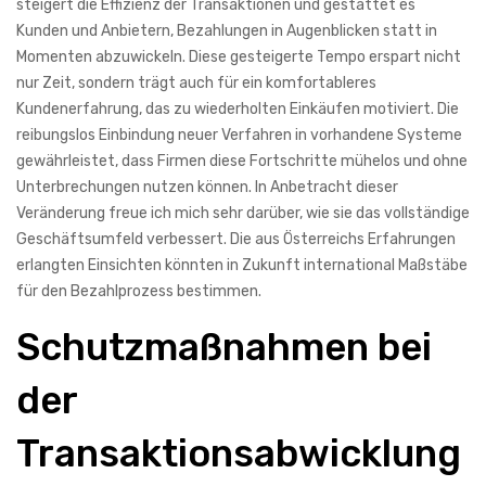
steigert die Effizienz der Transaktionen und gestattet es
Kunden und Anbietern, Bezahlungen in Augenblicken statt in
Momenten abzuwickeln. Diese gesteigerte Tempo erspart nicht
nur Zeit, sondern trägt auch für ein komfortableres
Kundenerfahrung, das zu wiederholten Einkäufen motiviert. Die
reibungslos Einbindung neuer Verfahren in vorhandene Systeme
gewährleistet, dass Firmen diese Fortschritte mühelos und ohne
Unterbrechungen nutzen können. In Anbetracht dieser
Veränderung freue ich mich sehr darüber, wie sie das vollständige
Geschäftsumfeld verbessert. Die aus Österreichs Erfahrungen
erlangten Einsichten könnten in Zukunft international Maßstäbe
für den Bezahlprozess bestimmen.
Schutzmaßnahmen bei
der
Transaktionsabwicklung