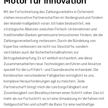
Motor für Innovation
Mit der Fortschreitung des Zahlungsverkehrs in Österreich
stehen innovative Partnerschaften im Vordergrund und fördern
den Wandel maßgeblich voran. Ich habe beobachtet, wie
strategische Allianzen zwischen Fintech-Unternehmen und
traditionellen Banken gemeinsame Innovationen fördern, die die
Zahlungsverarbeitung verbessern. Durch die Bündelung von
Expertise verbessern sie nicht nur Geschäfte, sondern
verstärken auch die Sicherheitsmaßnahmen zur
Betrugsbekämpfung. Es ist wirklich erstaunlich, wie diese
Zusammenarbeiten neue Technologien einführen und Ansätze
speziell für die Luftfahrt- und Casinobranche entwickeln. Die
Kombination verschiedener Fähigkeiten ermöglicht es uns,
komplexe Herausforderungen agil zu meistern. Jede
Partnerschaft bringt mich der Leistungsfähigkeit und
Zuverlässigkeit von Bezahlsystemen einen Schritt näher. Das ist
mehr als nur Fortschritt; es ist eine Umwälzung im Verfahren mit
Geldgeschäften und schafft die Basis für eine nachhaltige