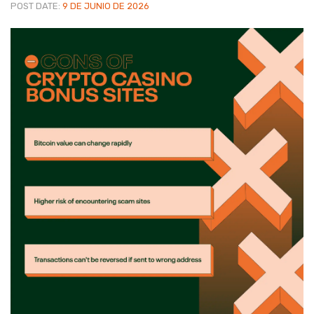
POST DATE:
9 DE JUNIO DE 2026