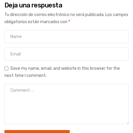
Deja una respuesta
Tu dirección de correo electrónico no será publicada.
Los campos
obligatorios están marcados con
*
Save my name, email, and website in this browser for the
next time I comment.