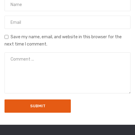
Save my name, email, and website in this browser for the
next time I comment.