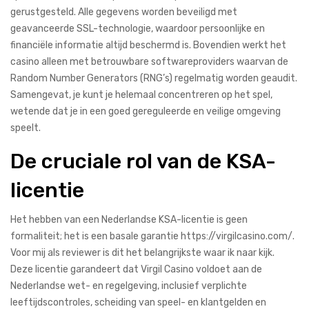
gerustgesteld. Alle gegevens worden beveiligd met
geavanceerde SSL-technologie, waardoor persoonlijke en
financiële informatie altijd beschermd is. Bovendien werkt het
casino alleen met betrouwbare softwareproviders waarvan de
Random Number Generators (RNG’s) regelmatig worden geaudit.
Samengevat, je kunt je helemaal concentreren op het spel,
wetende dat je in een goed gereguleerde en veilige omgeving
speelt.
De cruciale rol van de KSA-
licentie
Het hebben van een Nederlandse KSA-licentie is geen
formaliteit; het is een basale garantie
https://virgilcasino.com/
.
Voor mij als reviewer is dit het belangrijkste waar ik naar kijk.
Deze licentie garandeert dat Virgil Casino voldoet aan de
Nederlandse wet- en regelgeving, inclusief verplichte
leeftijdscontroles, scheiding van speel- en klantgelden en