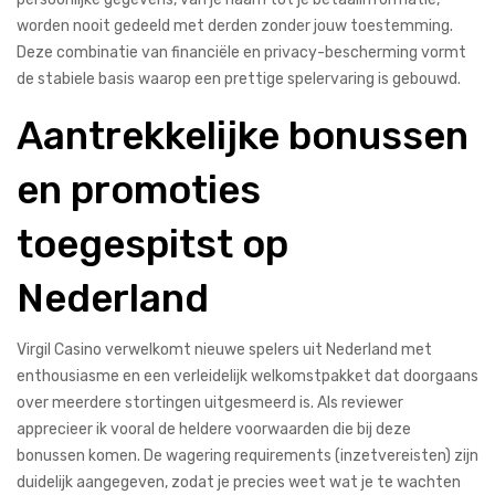
worden nooit gedeeld met derden zonder jouw toestemming.
Deze combinatie van financiële en privacy-bescherming vormt
de stabiele basis waarop een prettige spelervaring is gebouwd.
Aantrekkelijke bonussen
en promoties
toegespitst op
Nederland
Virgil Casino verwelkomt nieuwe spelers uit Nederland met
enthousiasme en een verleidelijk welkomstpakket dat doorgaans
over meerdere stortingen uitgesmeerd is. Als reviewer
apprecieer ik vooral de heldere voorwaarden die bij deze
bonussen komen. De wagering requirements (inzetvereisten) zijn
duidelijk aangegeven, zodat je precies weet wat je te wachten