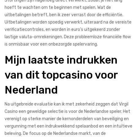
Stortingen zijn nagenoeg direct verwerkt, zodat je niet lang
hoeft te wachten om te beginnen met spelen. Wat de
uitbetalingen betreft, ben ik zeer verrast door de efficiëntie.
Uitbetalingen worden spoedig verwerkt, uiteraard na de vereiste
verificatiecontroles, en worden in euro’s uitgekeerd zonder
lastige valuta-omrekeningen. Deze probleemloze financiële flow
is onmisbaar voor een onbezorgde spelervaring.
Mijn laatste indrukken
van dit topcasino voor
Nederland
Na uitgebreide evaluatie kan ik met zekerheid zeggen dat Virgil
Casino een geweldige selectie is voor de Nederlandse speler. Het
verenigt op sterke manier de kernonderdelen van beveiliging en
vergunning met een indrukwekkend spelaanbod en een intuïtieve
beleving. De focus op de Nederlandse markt, van de