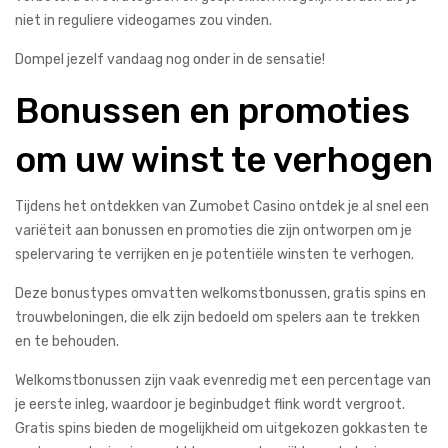
niet in reguliere videogames zou vinden.
Dompel jezelf vandaag nog onder in de sensatie!
Bonussen en promoties
om uw winst te verhogen
Tijdens het ontdekken van Zumobet Casino ontdek je al snel een
variëteit aan bonussen en promoties die zijn ontworpen om je
spelervaring te verrijken en je potentiële winsten te verhogen.
Deze bonustypes omvatten welkomstbonussen, gratis spins en
trouwbeloningen, die elk zijn bedoeld om spelers aan te trekken
en te behouden.
Welkomstbonussen zijn vaak evenredig met een percentage van
je eerste inleg, waardoor je beginbudget flink wordt vergroot.
Gratis spins bieden de mogelijkheid om uitgekozen gokkasten te