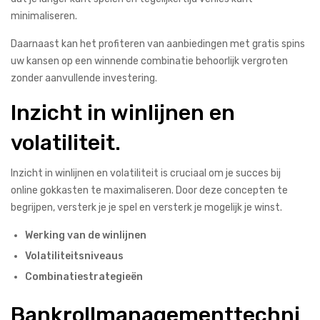
minimaliseren.
Daarnaast kan het profiteren van aanbiedingen met gratis spins
uw kansen op een winnende combinatie behoorlijk vergroten
zonder aanvullende investering.
Inzicht in winlijnen en
volatiliteit.
Inzicht in winlijnen en volatiliteit is cruciaal om je succes bij
online gokkasten te maximaliseren. Door deze concepten te
begrijpen, versterk je je spel en versterk je mogelijk je winst.
Werking van de winlijnen
Volatiliteitsniveaus
Combinatiestrategieën
Bankrollmanagementtechni