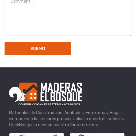
Materiales de Construcción, Acabados, Ferreteria y Hogar,
siempre con los mejores precios, aplica a nuestrós créditos
CrediBosque o conoce nuestra línea ferretera.