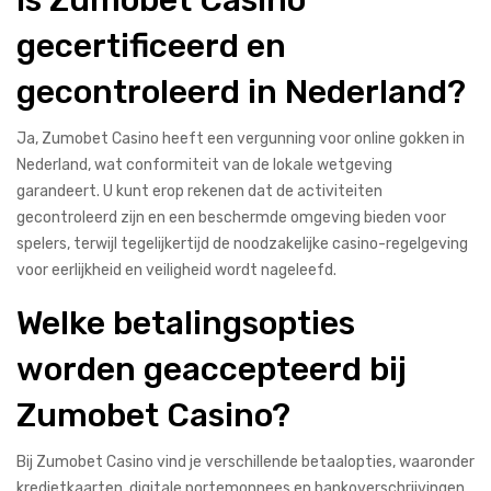
Is Zumobet Casino
gecertificeerd en
gecontroleerd in Nederland?
Ja, Zumobet Casino heeft een vergunning voor online gokken in
Nederland, wat conformiteit van de lokale wetgeving
garandeert. U kunt erop rekenen dat de activiteiten
gecontroleerd zijn en een beschermde omgeving bieden voor
spelers, terwijl tegelijkertijd de noodzakelijke casino-regelgeving
voor eerlijkheid en veiligheid wordt nageleefd.
Welke betalingsopties
worden geaccepteerd bij
Zumobet Casino?
Bij Zumobet Casino vind je verschillende betaalopties, waaronder
kredietkaarten, digitale portemonnees en bankoverschrijvingen.