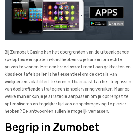
Bij Zumobet Casino kan het doorgronden van de uiteenlopende
spelopties een grote invloed hebben op je kansen om echte
prijzen te winnen. Met een breed assortiment aan gokkasten en
klassieke tafelspellen is het essentieel om de details van
winlijnen en volatiliteit te kennen. Daarnaast kan het toepassen
van doeltreffende strategieën je spelervaring verrijken. Maar op
welke manier kun je je strategie aanpassen om je opbrengst te
optimaliseren en tegelijkertijd van de spelomgeving te plezier
hebben? De antwoorden zullen je mogelijk verrassen.
Begrip in Zumobet