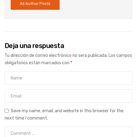
All Author Posts
Deja una respuesta
Tu dirección de correo electrónico no será publicada.
Los campos
obligatorios están marcados con
*
Save my name, email, and website in this browser for the
next time I comment.