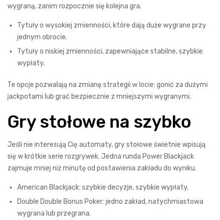
wygraną, zanim rozpocznie się kolejna gra.
Tytuły o wysokiej zmienności, które dają duże wygrane przy
jednym obrocie.
Tytuły o niskiej zmienności, zapewniające stabilne, szybkie
wypłaty.
Te opcje pozwalają na zmianę strategii w locie: gonić za dużymi
jackpotami lub grać bezpiecznie z mniejszymi wygranymi.
Gry stołowe na szybko
Jeśli nie interesują Cię automaty, gry stołowe świetnie wpisują
się w krótkie serie rozgrywek. Jedna runda Power Blackjack
zajmuje mniej niż minutę od postawienia zakładu do wyniku.
American Blackjack: szybkie decyzje, szybkie wypłaty.
Double Double Bonus Poker: jedno zakład, natychmiastowa
wygrana lub przegrana.