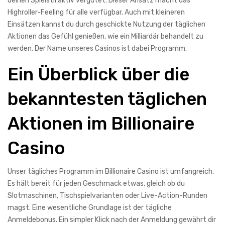
deinen Spielstil aktiv vergütet. Dieser Ansatz macht das
Highroller-Feeling für alle verfügbar. Auch mit kleineren
Einsätzen kannst du durch geschickte Nutzung der täglichen
Aktionen das Gefühl genießen, wie ein Milliardär behandelt zu
werden. Der Name unseres Casinos ist dabei Programm.
Ein Überblick über die
bekanntesten täglichen
Aktionen im Billionaire
Casino
Unser tägliches Programm im Billionaire Casino ist umfangreich.
Es hält bereit für jeden Geschmack etwas, gleich ob du
Slotmaschinen, Tischspielvarianten oder Live-Action-Runden
magst. Eine wesentliche Grundlage ist der tägliche
Anmeldebonus. Ein simpler Klick nach der Anmeldung gewährt dir