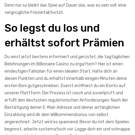
Denn nur so bleibt das Spiel auf Dauer das, was es sein soll: eine
vergnügliche Freizeitaktivität.
So legst du los und
erhältst sofort Prämien
Du wirst jetzt bestens informiert und gerüstet, die tagtäglichen
Belohnungen im Billionaire Casino zu ergattern? Hier ist einen
eindeutigen Fahrplan für einen idealen Start. Halte dich an
diesen Punkten und du erhältst innerhalb einigen Minuten deine
ersten Boni gutgeschrieben. Zuerst eröffnest du ein Konto auf
unserer Plattform. Der Prozess ist rasch und zuverlprüft und
erfüllt den deutschen regulatorischen Anforderungen. Nach der
Bestätigung deiner E-Mail-Adresse und deiner anfänglichen
Einzahlung wird dir dein Willkommensbonus von selbst
angerechnet. Jetzt wird es spannend. Bevor du mit dem Spielen
beginnst, arbeite systematisch vor. Logge dich ein und schnappe