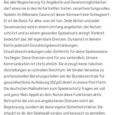
Bei aller Begeisterung für Angebote und Gewinnmöglichkeiten
darf eines nie in den Hintertreffen treten: verantwortungsvolles
Spielen. Im Billionaire Casino ist dieser Kernwert kein Schlagwort.
Er ist die Basis für alles, was wir tun. Jede Aktion und jeder
Gewinnanreiz wird in einem Umfang angeboten, der Nutzer
schützt und zu einem gesunden Spielansatz anregt. Konkret
bedeutet das: Wir legen klare Grenzen. Du kannst in deinem
Konto jederzeit Einzahlungsbeschränkungen,
Einsatzbeschränkungen oder Zeitlimits für deine Spielsessions
festlegen. Diese Grenzen sind für uns verbindlich. Unsere
Kommunikation ist stets ehrlich. Sie erzeugt keine falschen
Vorstellungen an schnellen Reichtum. Wir binden Verweise zu
professionellen Beratungsstellen wie der Bundeszentrale für
gesundheitliche Aufklärung (BZgA) direkt in unsere Plattform.
Die deutschen Maßnahmen zum Spielerschutz tragen wir voll
und ganz. Mein Appell an dich: Nutze diese Funktionen aktiv.
Betrachte die von uns angebotenen Grenzen nicht als
Begrenzung, sondern als deine eigene Sicherheitsfaktor. Sie
erlaubt es dir, den Spielspaß sorglos und bewusst zu genießen.