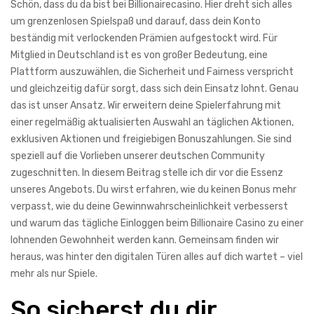
Schön, dass du da bist bei
Billionairecasino
. Hier dreht sich alles
um grenzenlosen Spielspaß und darauf, dass dein Konto
beständig mit verlockenden Prämien aufgestockt wird. Für
Mitglied in Deutschland ist es von großer Bedeutung, eine
Plattform auszuwählen, die Sicherheit und Fairness verspricht
und gleichzeitig dafür sorgt, dass sich dein Einsatz lohnt. Genau
das ist unser Ansatz. Wir erweitern deine Spielerfahrung mit
einer regelmäßig aktualisierten Auswahl an täglichen Aktionen,
exklusiven Aktionen und freigiebigen Bonuszahlungen. Sie sind
speziell auf die Vorlieben unserer deutschen Community
zugeschnitten. In diesem Beitrag stelle ich dir vor die Essenz
unseres Angebots. Du wirst erfahren, wie du keinen Bonus mehr
verpasst, wie du deine Gewinnwahrscheinlichkeit verbesserst
und warum das tägliche Einloggen beim Billionaire Casino zu einer
lohnenden Gewohnheit werden kann. Gemeinsam finden wir
heraus, was hinter den digitalen Türen alles auf dich wartet – viel
mehr als nur Spiele.
So sicherst du dir