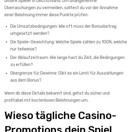
unsere Spieler in Deutschland. Um unangenehme
Überraschungen zu vermeiden, solltest du vor der Annahme
einer Belohnung immer diese Punkte prüfen:
Die Umsatzbedingungen: Wie oft muss der Bonusbetrag
umgesetzt werden?
Die Spiele-Gewichtung: Welche Spiele zählen zu 100%, welche
nur teilweise?
Der Ablaufzeitraum: Wie lange hast du Zeit, die Bedingungen
zu erfüllen?
Obergrenze für Gewinne: Gibt es ein Limit für Auszahlungen
aus dem Bonus?
Wenn dir diese Details bekannt sind, gehst du sicher und
profitabel mit kostenlosen Belohnungen um.
Wieso tägliche Casino-
Promotions dein Spiel