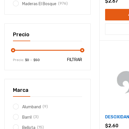
$
2.67
(976)
Maderas El Bosque
Precio
FILTRAR
Precio:
$0
—
$50
Marca
(9)
Alumband
DESOXIDAN
(3)
Barril
$
2.60
(15)
Bellota