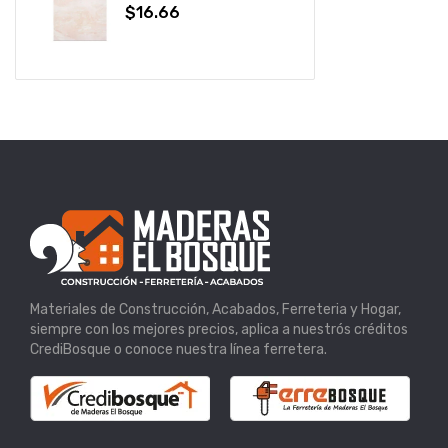
$
16.66
Materiales de Construcción, Acabados, Ferreteria y Hogar,
siempre con los mejores precios, aplica a nuestrós créditos
CrediBosque o conoce nuestra línea ferretera.