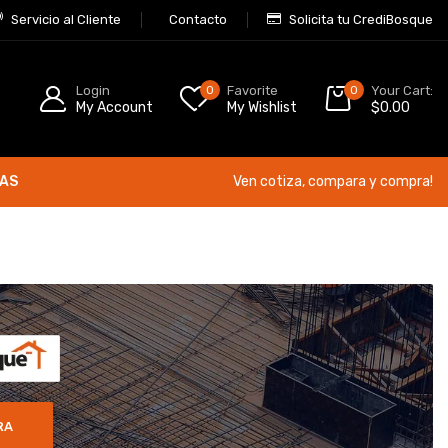
Servicio al Cliente
Contacto
Solicita tu CrediBosque
Login
0
Favorite
0
Your Cart:
My Account
My Wishlist
$
0.00
ÍAS
Ven cotiza, compara y compra!
RA