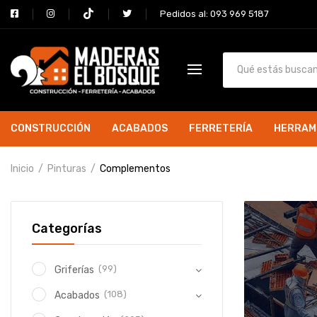
Pedidos al: 093 969 5187
CONSTRUCCIÓN
ACABADOS
FERRETERÍA
HERRAM
Inicio
Pinturas
Complementos
Categorías
(99)
Griferías
(108)
Acabados